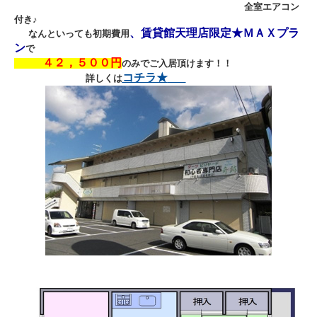
全室エアコン
付き♪
、
賃貸館天理店限定★ＭＡＸプラ
なんといっても初期費用
ン
で
４２，５００円
のみでご入居頂けます！！
コチラ★
詳しくは