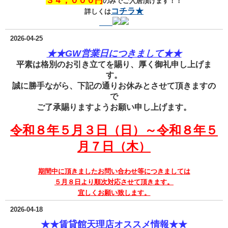
３４，０００円
のみでご入居頂けます！！
コチラ★
詳しくは
2026-04-25
★
★GW営業日につきまして★
★
平素は格別のお引き立てを賜り、厚く御礼申し上げま
す。
誠に勝手ながら、下記の通りお休みとさせて頂きますの
で
ご了承賜りますようお願い申し上げます。
令和８
年５月３日
（日）
～令和８年５
月７
日（木）
期間中に頂きましたお問い合わせ等につきましては
５月８
日より順次対応させて頂きます。
宜しくお願い致します。
2026-04-18
★★賃貸館天理店オススメ情報★★