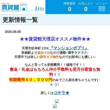
閲覧履歴
お気に入り
メニュー
0
0
更新情報一覧
2026-08-08
★★賃貸館天理店オススメ物件★★
『マンションポプリ』
天理市杉本町２DＫ
前栽駅より
徒歩４分
なので通勤･通学ラクラク♪
天理市では珍しい
都市ガス物件
なのでお財布にも優しい♪
なんと言っても初期費用！！破格です！！
敷金・礼金はもちろん仲介手数料も翌月分家賃も無
料！！
初期費用４０，０００円
のみでご入居出来ちゃうんです(・
o・)！
コチラ★
詳しくは