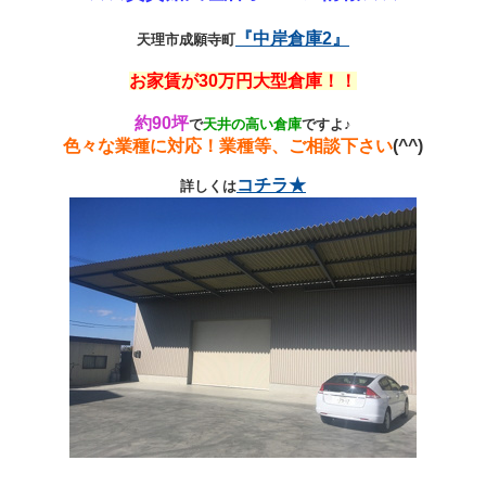
『中岸倉庫2』
天理市成願寺町
お家賃が30万円大型倉庫！！
約90坪
で
天井の高い倉庫
ですよ♪
色々な業種に対応！業種等、ご相談下さい
(^^)
コチラ★
詳しくは