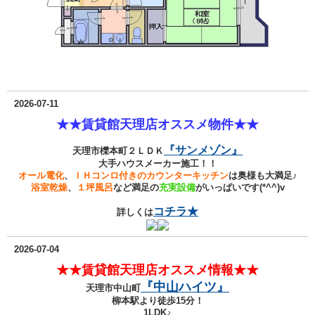
2026-07-11
★★賃貸館天理店オススメ物件★★
『サンメゾン』
天理市櫟本町２ＬＤＫ
大手ハウスメーカー施工！！
オール電化
、
ＩＨコンロ付きのカウンターキッチン
は奥様も大満足♪
浴室乾燥
、
１坪風呂
など満足の
充実設備
がいっぱいです(*^^)v
コチラ★
詳しくは
2026-07-04
★★賃貸館天理店オススメ情報★★
『
中山ハイツ
』
天理市中山町
柳本駅より徒歩15分！
1LDK♪