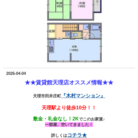
2026-04-04
★★賃貸館天理店オススメ情報★★
『木村マンション』
天理市田井庄町
天理駅より徒歩10分！！
敷金・礼金なし！2K
でこのお家賃♪
一部屋、空いてきました！
コチラ★
詳しくは