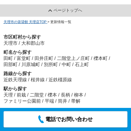
ページトップへ
天理市の賃貸館 天理店TOP
>
更新情報一覧
市区町村から探す
天理市
/
大和郡山市
町名から探す
田町
/
富堂町
/
田井庄町
/
二階堂上ノ庄町
/
櫟本町
/
田部町
/
川原城町
/
別所町
/
中町
/
石上町
路線から探す
近鉄天理線
/
桜井線
/
近鉄橿原線
駅から探す
天理
/
前栽
/
二階堂
/
櫟本
/
長柄
/
柳本
/
ファミリー公園前
/
平端
/
筒井
/
帯解
電話でお問い合わせ