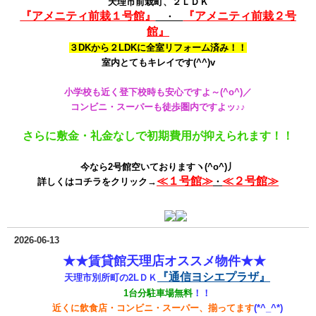
天理市前栽町、２ＬＤＫ
『アメニティ前栽１号館』
『アメニティ前栽２号
・
館』
３DKから２LDKに全室リフォーム済み！！
室内とてもキレイです(^^)v
小学校も近く登下校時も安心ですよ～(^o^)／
コンビニ・スーパーも徒歩圏内ですよッ♪♪
さらに敷金・礼金なしで初期費用が抑えられます！！
今なら2号館空いておりますヽ(^o^)丿
≪１号館≫
≪２号館≫
詳しくはコチラをクリック→
・
2026-06-13
★★賃貸館天理店オススメ物件★★
『通信ヨシエプラザ』
天理市別所町の2LＤＫ
1台分駐車場無料
！！
近くに飲食店・コンビニ・スーパー、揃ってます
(*^_^*)