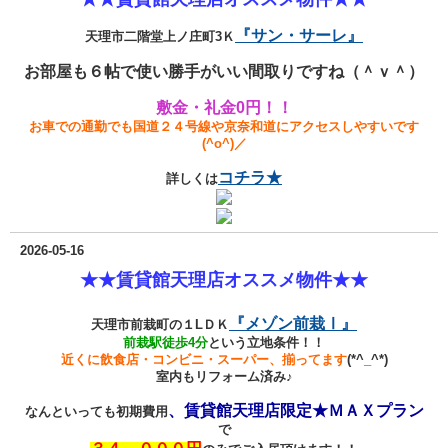
『サン・サーレ』
天理市二階堂上ノ庄町3Ｋ
お部屋も６帖で使い勝手がいい間取りですね（＾ｖ＾）
敷金・礼金0円！！
お車での通勤でも国道２４号線や京奈和道にアクセスしやすいです
(^o^)／
コチラ★
詳しくは
2026-05-16
★★賃貸館天理店オススメ物件★★
『メゾン前栽Ⅰ』
天理市前栽町の１LＤＫ
前栽駅徒歩4分
という立地条件！！
近くに飲食店・コンビニ・スーパー、揃ってます
(*^_^*)
室内もリフォーム済み♪
、
賃貸館天理店限定★ＭＡＸプラン
なんといっても初期費用
で