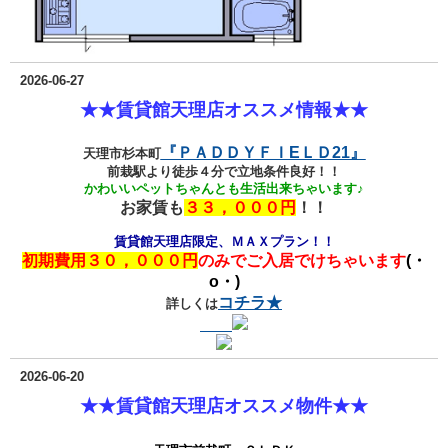
2026-06-27
★★賃貸館天理店オススメ情報★★
『ＰＡＤＤＹＦＩEＬＤ21』
天理市杉本町
前栽駅より徒歩４分で立地条件良好！！
かわいいペットちゃんとも生活出来ちゃいます♪
お家賃も
３３，０００円
！！
賃貸館天理店限定、ＭＡＸプラン！！
初期費用３０，０００円
のみでご入居でけちゃいます
(・
o・)
コチラ★
詳しくは
2026-06-20
★★賃貸館天理店オススメ物件★★