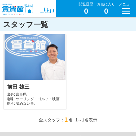
閲覧履歴
お気に入り
メニュー
0
0
スタッフ一覧
前田 雄三
出身:
奈良県
趣味:
ツーリング・ゴルフ・映画鑑
長所:
賞・寝ること
諦めない事。
1
全スタッフ：
名 1～1名表示