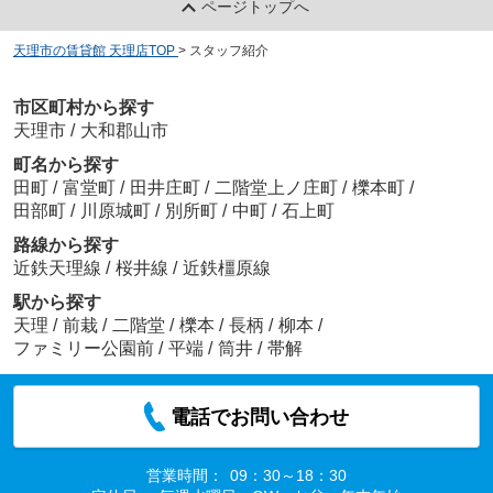
ページトップへ
天理市の賃貸館 天理店TOP
>
スタッフ紹介
市区町村から探す
天理市
/
大和郡山市
町名から探す
田町
/
富堂町
/
田井庄町
/
二階堂上ノ庄町
/
櫟本町
/
田部町
/
川原城町
/
別所町
/
中町
/
石上町
路線から探す
近鉄天理線
/
桜井線
/
近鉄橿原線
駅から探す
天理
/
前栽
/
二階堂
/
櫟本
/
長柄
/
柳本
/
ファミリー公園前
/
平端
/
筒井
/
帯解
電話でお問い合わせ
営業時間：
09：30～18：30