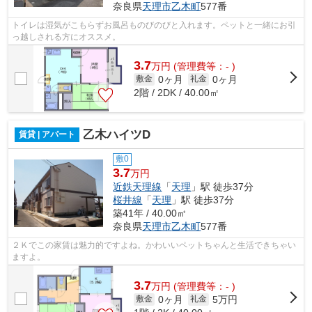
奈良県
天理市
乙木町
577番
トイレは湿気がこもらずお風呂ものびのびと入れます。ペットと一緒にお引
っ越しされる方にオススメ。
3.7
万
円
(管理費等：- )
0ヶ月
0ヶ月
敷金
礼金
2階 / 2DK / 40.00㎡
乙木ハイツD
賃貸 | アパート
敷0
3.7
万円
近鉄天理線
「
天理
」駅 徒歩37分
桜井線
「
天理
」駅 徒歩37分
築41年 / 40.00㎡
奈良県
天理市
乙木町
577番
２Ｋでこの家賃は魅力的ですよね。かわいいペットちゃんと生活できちゃい
ますよ。
3.7
万
円
(管理費等：- )
0ヶ月
5万円
敷金
礼金