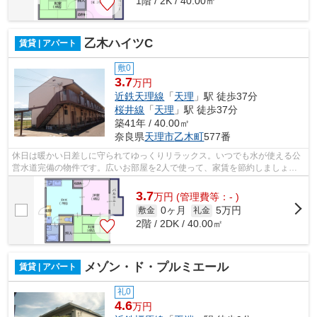
1階 / 2K / 40.00㎡
乙木ハイツC
賃貸 | アパート
敷0
3.7
万円
近鉄天理線
「
天理
」駅 徒歩37分
桜井線
「
天理
」駅 徒歩37分
築41年 / 40.00㎡
奈良県
天理市
乙木町
577番
休日は暖かい日差しに守られてゆっくりリラックス。いつでも水が使える公
営水道完備の物件です。広いお部屋を2人で使って、家賃を節約しましょ
う。引っ越してすぐにネットを使用したい...
3.7
万
円
(管理費等：- )
0ヶ月
5万円
敷金
礼金
2階 / 2DK / 40.00㎡
メゾン・ド・プルミエール
賃貸 | アパート
礼0
4.6
万円