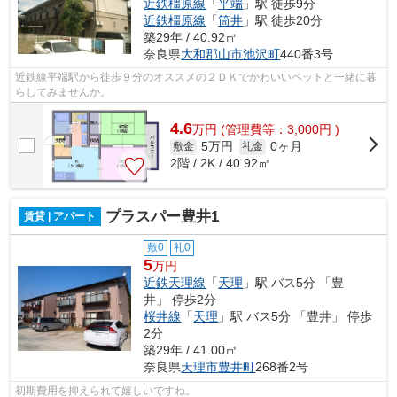
近鉄橿原線
「
平端
」駅 徒歩9分
近鉄橿原線
「
筒井
」駅 徒歩20分
築29年 / 40.92㎡
奈良県
大和郡山市
池沢町
440番3号
近鉄線平端駅から徒歩９分のオススメの２ＤＫでかわいいペットと一緒に暮
らしてみませんか。
4.6
万
円
(管理費等：3,000円 )
5万円
0ヶ月
敷金
礼金
2階 / 2K / 40.92㎡
プラスパー豊井1
賃貸 | アパート
敷0
礼0
5
万円
近鉄天理線
「
天理
」駅 バス5分 「豊
井」 停歩2分
桜井線
「
天理
」駅 バス5分 「豊井」 停歩
2分
築29年 / 41.00㎡
奈良県
天理市
豊井町
268番2号
初期費用を抑えられて嬉しいですね。