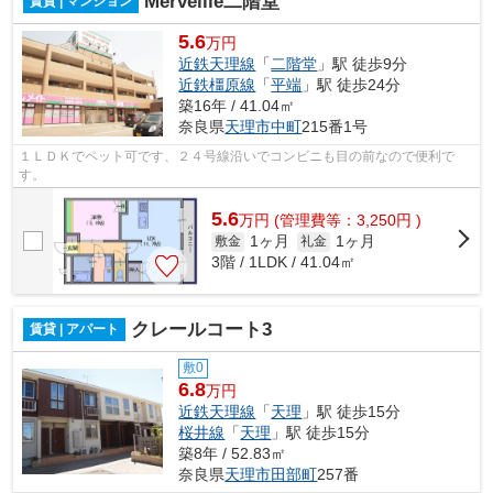
Merveille二階堂
賃貸 | マンション
5.6
万円
近鉄天理線
「
二階堂
」駅 徒歩9分
近鉄橿原線
「
平端
」駅 徒歩24分
築16年 / 41.04㎡
奈良県
天理市
中町
215番1号
１ＬＤＫでペット可です、２４号線沿いでコンビニも目の前なので便利で
す。
5.6
万
円
(管理費等：3,250円 )
1ヶ月
1ヶ月
敷金
礼金
3階 / 1LDK / 41.04㎡
クレールコート3
賃貸 | アパート
敷0
6.8
万円
近鉄天理線
「
天理
」駅 徒歩15分
桜井線
「
天理
」駅 徒歩15分
築8年 / 52.83㎡
奈良県
天理市
田部町
257番