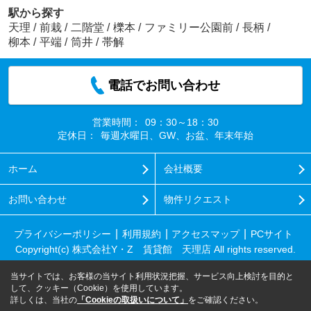
駅から探す
天理
/
前栽
/
二階堂
/
櫟本
/
ファミリー公園前
/
長柄
/
柳本
/
平端
/
筒井
/
帯解
電話でお問い合わせ
営業時間：
09：30～18：30
定休日：
毎週水曜日、GW、お盆、年末年始
ホーム
会社概要
お問い合わせ
物件リクエスト
プライバシーポリシー
利用規約
アクセスマップ
PCサイト
Copyright(c) 株式会社Y・Z 賃貸館 天理店 All rights reserved.
当サイトでは、お客様の当サイト利用状況把握、サービス向上検討を目的と
して、クッキー（Cookie）を使用しています。
詳しくは、当社の
「Cookieの取扱いについて」
をご確認ください。