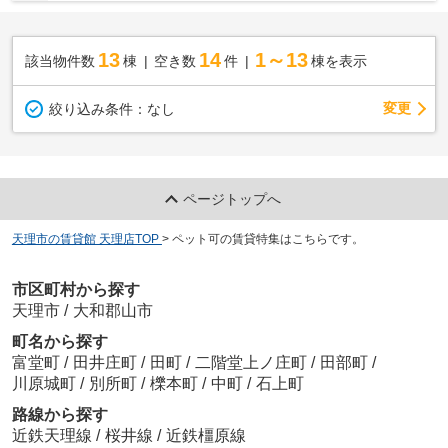
13
14
1～13
該当物件数
棟
空き数
件
棟を表示
変更
絞り込み条件：
なし
ページトップへ
天理市の賃貸館 天理店TOP
>
ペット可の賃貸特集はこちらです。
市区町村から探す
天理市
/
大和郡山市
町名から探す
富堂町
/
田井庄町
/
田町
/
二階堂上ノ庄町
/
田部町
/
川原城町
/
別所町
/
櫟本町
/
中町
/
石上町
路線から探す
近鉄天理線
/
桜井線
/
近鉄橿原線