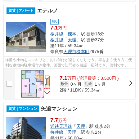
エテルノ
賃貸 | アパート
敷0
7.1
万円
桜井線
「
櫟本
」駅 徒歩13分
桜井線
「
天理
」駅 徒歩37分
築11年 / 59.34㎡
奈良県
天理市
櫟本町
2975番
洋服や小物をスッキリと。お片付けが楽しくなりそう。車をよく使う方に便
利な敷地内駐車場付き物件。画面で訪問者を確認・応対でき、便利です。パ
ートナーと新生活を始めたい方にオス...
7.1
万
円
(管理費等：3,500円 )
0ヶ月
1ヶ月
敷金
礼金
2階 / 1LDK / 59.34㎡
矢追マンション
賃貸 | マンション
7.7
万円
近鉄天理線
「
天理
」駅 徒歩2分
桜井線
「
天理
」駅 徒歩2分
築41年 / 66.00㎡