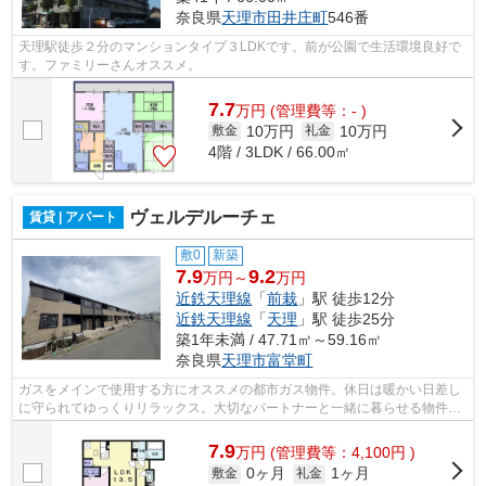
奈良県
天理市
田井庄町
546番
天理駅徒歩２分のマンションタイプ３LDKです。前が公園で生活環境良好で
す。ファミリーさんオススメ。
7.7
万
円
(管理費等：- )
10万円
10万円
敷金
礼金
4階 / 3LDK / 66.00㎡
ヴェルデルーチェ
賃貸 | アパート
敷0
新築
7.9
9.2
万円～
万円
近鉄天理線
「
前栽
」駅 徒歩12分
近鉄天理線
「
天理
」駅 徒歩25分
築1年未満 / 47.71㎡～59.16㎡
奈良県
天理市
富堂町
ガスをメインで使用する方にオススメの都市ガス物件。休日は暖かい日差し
に守られてゆっくりリラックス。大切なパートナーと一緒に暮らせる物件で
す。マンションの防音性にも優れたフ...
7.9
万
円
(管理費等：4,100円 )
0ヶ月
1ヶ月
敷金
礼金