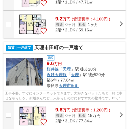
1階 / 1LDK / 47.71㎡
9.2
万
円
(管理費等：4,100円 )
0ヶ月
1ヶ月
敷金
礼金
2階 / 2LDK / 59.16㎡
天理市田町の一戸建て
賃貸 | 一戸建て
敷0
9.6
万円
桜井線
「
天理
」駅 徒歩20分
近鉄天理線
「
天理
」駅 徒歩20分
築6年 / 77.84㎡
奈良県
天理市
田町
工事不要、すぐにインターネットできます。大好きなペットたちと一緒に幸
せな暮らしを。新婚さんなど二人暮らしの方におすすめの物件です。BSアン
テナが付いていていろんな放送が楽し...
9.6
万
円
(管理費等：1,200円 )
0ヶ月
15万円
敷金
礼金
2階 / 3LDK / 77.84㎡