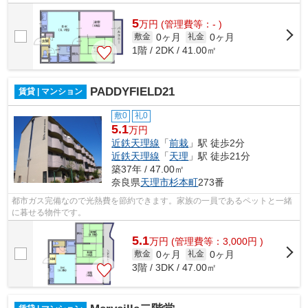
5
万
円
(管理費等：- )
0ヶ月
0ヶ月
敷金
礼金
1階 / 2DK / 41.00㎡
PADDYFIELD21
賃貸 | マンション
敷0
礼0
5.1
万円
近鉄天理線
「
前栽
」駅 徒歩2分
近鉄天理線
「
天理
」駅 徒歩21分
築37年 / 47.00㎡
奈良県
天理市
杉本町
273番
都市ガス完備なので光熱費を節約できます。家族の一員であるペットと一緒
に暮せる物件です。
5.1
万
円
(管理費等：3,000円 )
0ヶ月
0ヶ月
敷金
礼金
3階 / 3DK / 47.00㎡