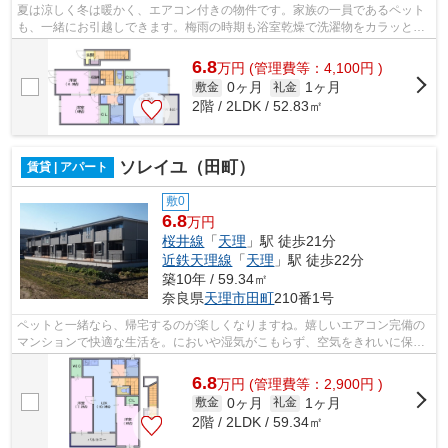
夏は涼しく冬は暖かく、エアコン付きの物件です。家族の一員であるペット
も、一緒にお引越しできます。梅雨の時期も浴室乾燥で洗濯物をカラッと乾
かせます。駐輪場付きの当物件なら自...
6.8
万
円
(管理費等：4,100円 )
0ヶ月
1ヶ月
敷金
礼金
2階 / 2LDK / 52.83㎡
ソレイユ（田町）
賃貸 | アパート
敷0
6.8
万円
桜井線
「
天理
」駅 徒歩21分
近鉄天理線
「
天理
」駅 徒歩22分
築10年 / 59.34㎡
奈良県
天理市
田町
210番1号
ペットと一緒なら、帰宅するのが楽しくなりますね。嬉しいエアコン完備の
マンションで快適な生活を。においや湿気がこもらず、空気をきれいに保て
ます。シューズボックスでいつもきれ...
6.8
万
円
(管理費等：2,900円 )
0ヶ月
1ヶ月
敷金
礼金
2階 / 2LDK / 59.34㎡