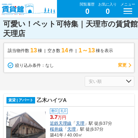
閲覧履歴
お気に入り
メニュー
0
0
可愛い！ペット可特集｜天理市の賃貸館
天理店
13
14
1～13
該当物件数
棟
空き数
件
棟を表示
変更
絞り込み条件：
なし
乙木ハイツA
賃貸 | アパート
敷0
礼0
3.7
万円
近鉄天理線
「
天理
」駅 徒歩37分
桜井線
「
天理
」駅 徒歩37分
築41年 / 40.00㎡