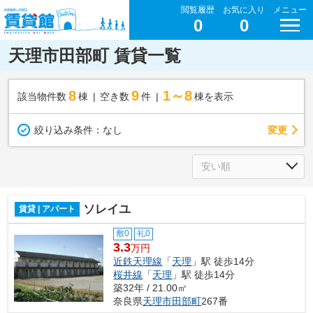
閲覧履歴
お気に入り
メニュー
0
0
天理市田部町 賃貸一覧
8
9
1～8
該当物件数
棟
空き数
件
棟を表示
変更
絞り込み条件：
なし
ソレイユ
賃貸 | アパート
敷0
礼0
3.3
万円
近鉄天理線
「
天理
」駅 徒歩14分
桜井線
「
天理
」駅 徒歩14分
築32年 / 21.00㎡
奈良県
天理市
田部町
267番