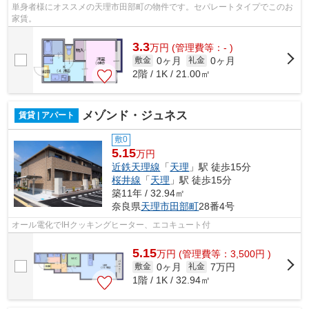
単身者様にオススメの天理市田部町の物件です。セパレートタイプでこのお
家賃。
3.3
万
円
(管理費等：- )
0ヶ月
0ヶ月
敷金
礼金
2階 / 1K / 21.00㎡
メゾンド・ジュネス
賃貸 | アパート
敷0
5.15
万円
近鉄天理線
「
天理
」駅 徒歩15分
桜井線
「
天理
」駅 徒歩15分
築11年 / 32.94㎡
奈良県
天理市
田部町
28番4号
オール電化でIHクッキングヒーター、エコキュート付
5.15
万
円
(管理費等：3,500円 )
0ヶ月
7万円
敷金
礼金
1階 / 1K / 32.94㎡