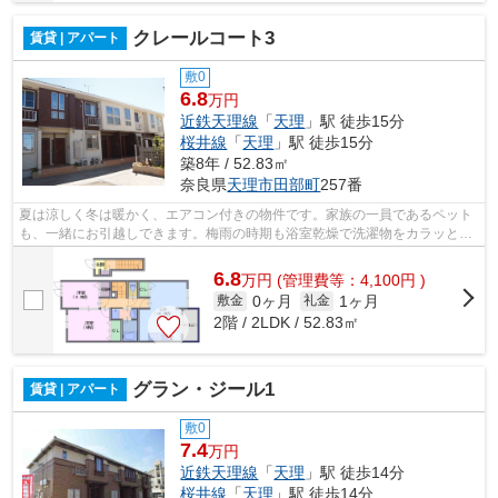
クレールコート3
賃貸 | アパート
敷0
6.8
万円
近鉄天理線
「
天理
」駅 徒歩15分
桜井線
「
天理
」駅 徒歩15分
築8年 / 52.83㎡
奈良県
天理市
田部町
257番
夏は涼しく冬は暖かく、エアコン付きの物件です。家族の一員であるペット
も、一緒にお引越しできます。梅雨の時期も浴室乾燥で洗濯物をカラッと乾
かせます。駐輪場付きの当物件なら自...
6.8
万
円
(管理費等：4,100円 )
0ヶ月
1ヶ月
敷金
礼金
2階 / 2LDK / 52.83㎡
グラン・ジール1
賃貸 | アパート
敷0
7.4
万円
近鉄天理線
「
天理
」駅 徒歩14分
桜井線
「
天理
」駅 徒歩14分