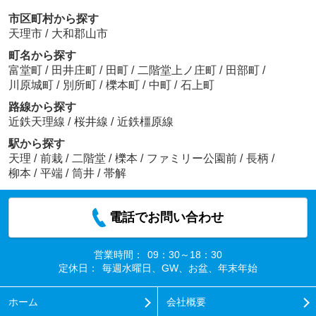
市区町村から探す
天理市
/
大和郡山市
町名から探す
富堂町
/
田井庄町
/
田町
/
二階堂上ノ庄町
/
田部町
/
川原城町
/
別所町
/
櫟本町
/
中町
/
石上町
路線から探す
近鉄天理線
/
桜井線
/
近鉄橿原線
駅から探す
天理
/
前栽
/
二階堂
/
櫟本
/
ファミリー公園前
/
長柄
/
柳本
/
平端
/
筒井
/
帯解
電話でお問い合わせ
営業時間：
09：30～18：30
定休日：
毎週水曜日、GW、お盆、年末年始
ホーム
会社概要