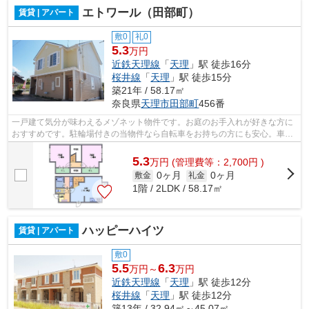
エトワール（田部町）
賃貸 | アパート
敷0
礼0
5.3
万円
近鉄天理線
「
天理
」駅 徒歩16分
桜井線
「
天理
」駅 徒歩15分
築21年 / 58.17㎡
奈良県
天理市
田部町
456番
一戸建て気分が味わえるメゾネット物件です。お庭のお手入れが好きな方に
おすすめです。駐輪場付きの当物件なら自転車をお持ちの方にも安心。車を
持っている方におすすめの物件です。...
5.3
万
円
(管理費等：2,700円 )
0ヶ月
0ヶ月
敷金
礼金
1階 / 2LDK / 58.17㎡
ハッピーハイツ
賃貸 | アパート
敷0
5.5
6.3
万円～
万円
近鉄天理線
「
天理
」駅 徒歩12分
桜井線
「
天理
」駅 徒歩12分
築13年 / 32.94㎡～45.07㎡