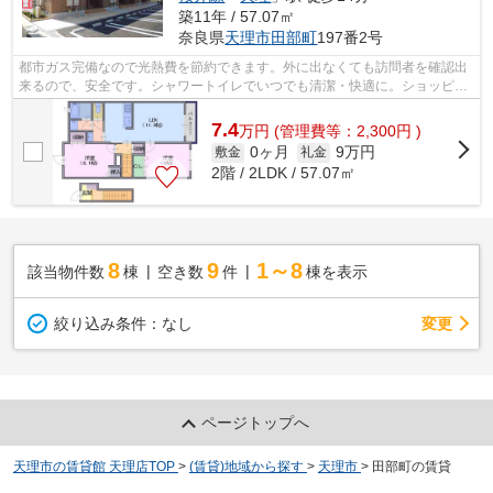
築11年 / 57.07㎡
奈良県
天理市
田部町
197番2号
都市ガス完備なので光熱費を節約できます。外に出なくても訪問者を確認出
来るので、安全です。シャワートイレでいつでも清潔・快適に。ショッピン
グや映画などネットを思う存分楽しめ...
7.4
万
円
(管理費等：2,300円 )
0ヶ月
9万円
敷金
礼金
2階 / 2LDK / 57.07㎡
8
9
1～8
該当物件数
棟
空き数
件
棟を表示
変更
絞り込み条件：
なし
ページトップへ
天理市の賃貸館 天理店TOP
>
(賃貸)地域から探す
>
天理市
>
田部町の賃貸