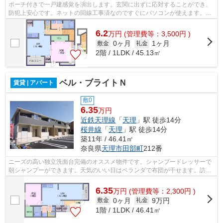
ポーチ付きで一戸建感覚を演出します。玄関に出ずに応対することができ、
防犯上安心です。ネットの回線工事済なのですぐにパソコンが使えます。事
務所と使用でき、ご自宅でビジネスを...
6.2
万
円
(管理費等：3,500円 )
0ヶ月
1ヶ月
敷金
礼金
2階 / 1LDK / 45.13㎡
ベル・ブライトＮ
賃貸 | アパート
敷0
6.35
万円
近鉄天理線
「
天理
」駅 徒歩14分
桜井線
「
天理
」駅 徒歩14分
築11年 / 46.41㎡
奈良県
天理市
田部町
212番
ニーズの高い独立洗面台完備のオススメ物件です。シャンプードレッサーで
朝シャンプーができます。天気のいい日はベランダで布団が干せます。訪問
者を事前に確認できるから一人暮らし...
6.35
万
円
(管理費等：2,300円 )
0ヶ月
9万円
敷金
礼金
1階 / 1LDK / 46.41㎡