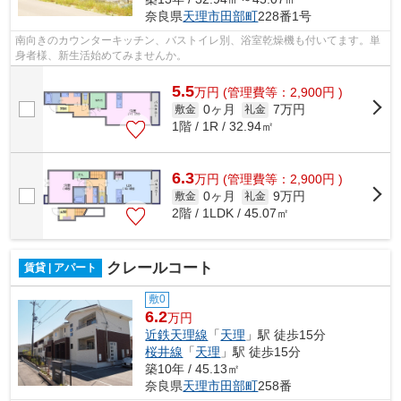
奈良県
天理市
田部町
228番1号
南向きのカウンターキッチン、バストイレ別、浴室乾燥機も付いてます。単
身者様、新生活始めてみませんか。
5.5
万
円
(管理費等：2,900円 )
0ヶ月
7万円
敷金
礼金
1階 / 1R / 32.94㎡
6.3
万
円
(管理費等：2,900円 )
0ヶ月
9万円
敷金
礼金
2階 / 1LDK / 45.07㎡
クレールコート
賃貸 | アパート
敷0
6.2
万円
近鉄天理線
「
天理
」駅 徒歩15分
桜井線
「
天理
」駅 徒歩15分
築10年 / 45.13㎡
奈良県
天理市
田部町
258番