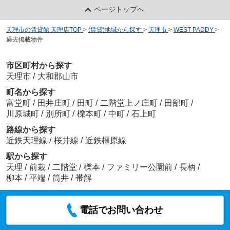
ページトップへ
天理市の賃貸館 天理店TOP
>
(賃貸)地域から探す
>
天理市
>
WEST PADDY
>
過去掲載物件
市区町村から探す
天理市
/
大和郡山市
町名から探す
富堂町
/
田井庄町
/
田町
/
二階堂上ノ庄町
/
田部町
/
川原城町
/
別所町
/
櫟本町
/
中町
/
石上町
路線から探す
近鉄天理線
/
桜井線
/
近鉄橿原線
駅から探す
天理
/
前栽
/
二階堂
/
櫟本
/
ファミリー公園前
/
長柄
/
柳本
/
平端
/
筒井
/
帯解
電話でお問い合わせ