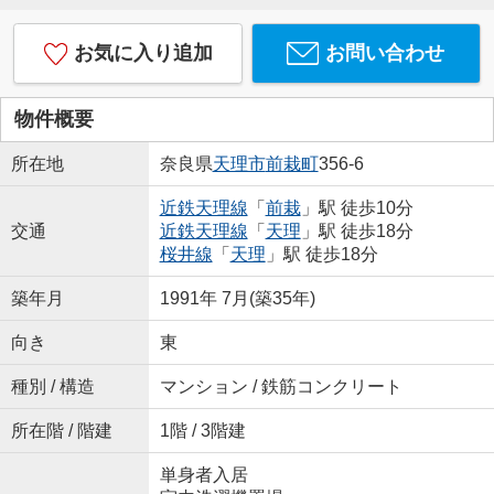
お気に入り追加
お問い合わせ
物件概要
所在地
奈良県
天理市
前栽町
356-6
近鉄天理線
「
前栽
」駅 徒歩10分
交通
近鉄天理線
「
天理
」駅 徒歩18分
桜井線
「
天理
」駅 徒歩18分
築年月
1991年 7月(築35年)
向き
東
種別 / 構造
マンション / 鉄筋コンクリート
所在階 / 階建
1階 / 3階建
単身者入居