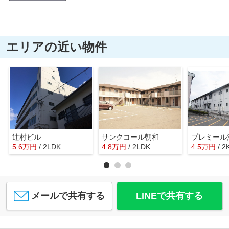
エリアの近い物件
辻村ビル
サンクコール朝和
プレミール
5.6
万
円
/ 2LDK
4.8
万
円
/ 2LDK
4.5
万
円
/ 2
メールで共有する
LINEで共有する