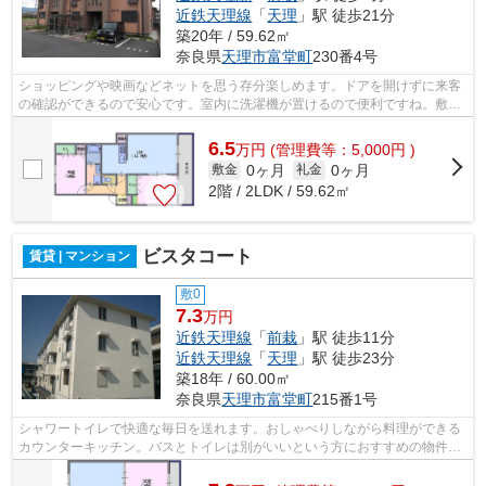
近鉄天理線
「
天理
」駅 徒歩21分
築20年 / 59.62㎡
奈良県
天理市
富堂町
230番4号
ショッピングや映画などネットを思う存分楽しめます。ドアを開けずに来客
の確認ができるので安心です。室内に洗濯機が置けるので便利ですね。敷地
内に自転車が置ける便利な物件です。...
6.5
万
円
(管理費等：5,000円 )
0ヶ月
0ヶ月
敷金
礼金
2階 / 2LDK / 59.62㎡
ビスタコート
賃貸 | マンション
敷0
7.3
万円
近鉄天理線
「
前栽
」駅 徒歩11分
近鉄天理線
「
天理
」駅 徒歩23分
築18年 / 60.00㎡
奈良県
天理市
富堂町
215番1号
シャワートイレで快適な毎日を送れます。おしゃべりしながら料理ができる
カウンターキッチン。バスとトイレは別がいいという方におすすめの物件。
お洒落な女性におすすめ。朝シャンも...