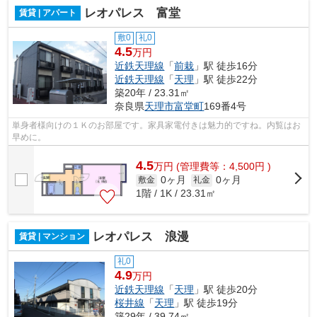
レオパレス 富堂
賃貸 | アパート
敷0
礼0
4.5
万円
近鉄天理線
「
前栽
」駅 徒歩16分
近鉄天理線
「
天理
」駅 徒歩22分
築20年 / 23.31㎡
奈良県
天理市
富堂町
169番4号
単身者様向けの１Ｋのお部屋です。家具家電付きは魅力的ですね。内覧はお
早めに。
4.5
万
円
(管理費等：4,500円 )
0ヶ月
0ヶ月
敷金
礼金
1階 / 1K / 23.31㎡
レオパレス 浪漫
賃貸 | マンション
礼0
4.9
万円
近鉄天理線
「
天理
」駅 徒歩20分
桜井線
「
天理
」駅 徒歩19分
築29年 / 39.74㎡