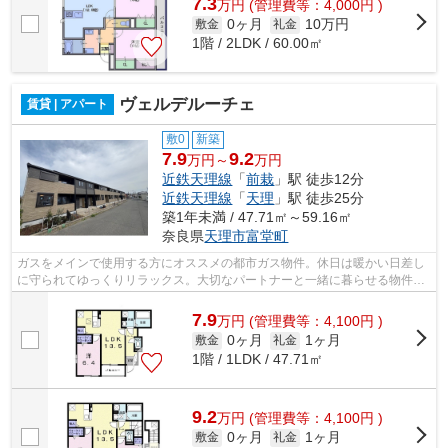
7.3
万
円
(管理費等：4,000円 )
0ヶ月
10万円
敷金
礼金
1階 / 2LDK / 60.00㎡
ヴェルデルーチェ
賃貸 | アパート
敷0
新築
7.9
9.2
万円～
万円
近鉄天理線
「
前栽
」駅 徒歩12分
近鉄天理線
「
天理
」駅 徒歩25分
築1年未満 / 47.71㎡～59.16㎡
奈良県
天理市
富堂町
ガスをメインで使用する方にオススメの都市ガス物件。休日は暖かい日差し
に守られてゆっくりリラックス。大切なパートナーと一緒に暮らせる物件で
す。マンションの防音性にも優れたフ...
7.9
万
円
(管理費等：4,100円 )
0ヶ月
1ヶ月
敷金
礼金
1階 / 1LDK / 47.71㎡
9.2
万
円
(管理費等：4,100円 )
0ヶ月
1ヶ月
敷金
礼金