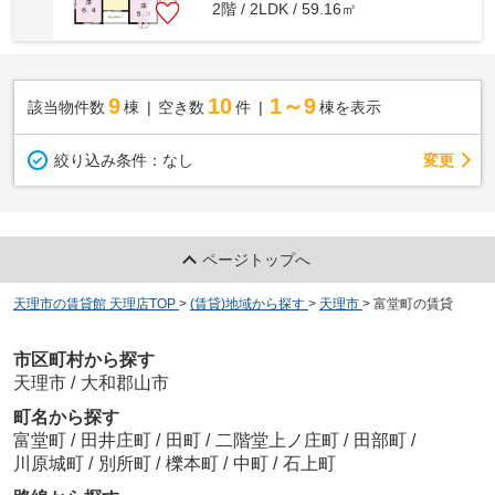
2階 / 2LDK / 59.16㎡
9
10
1～9
該当物件数
棟
空き数
件
棟を表示
変更
絞り込み条件：
なし
ページトップへ
天理市の賃貸館 天理店TOP
>
(賃貸)地域から探す
>
天理市
>
富堂町の賃貸
市区町村から探す
天理市
/
大和郡山市
町名から探す
富堂町
/
田井庄町
/
田町
/
二階堂上ノ庄町
/
田部町
/
川原城町
/
別所町
/
櫟本町
/
中町
/
石上町