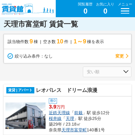
閲覧履歴
お気に入り
メニュー
0
0
天理市富堂町 賃貸一覧
9
10
1～9
該当物件数
棟
空き数
件
棟を表示
変更
絞り込み条件：
なし
レオパレス ドリーム浪漫
賃貸 | アパート
敷0
3.9
万円
近鉄天理線
「
前栽
」駅 徒歩12分
桜井線
「
天理
」駅 徒歩25分
築29年 / 23.18㎡
奈良県
天理市
富堂町
140番1号