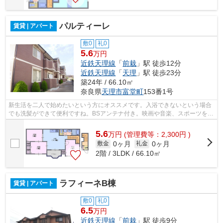
パルティーレ
賃貸 | アパート
敷0
礼0
5.6
万円
近鉄天理線
「
前栽
」駅 徒歩12分
近鉄天理線
「
天理
」駅 徒歩23分
築24年 / 66.10㎡
奈良県
天理市
富堂町
153番1号
新生活を二人で始めたいという方にオススメです。入浴できないという場合
でも洗髪ができて便利ですね。BSアンテナ付き。映画や音楽、スポーツをど
うぞ。安心して水道水が利用できるの...
5.6
万
円
(管理費等：2,300円 )
0ヶ月
0ヶ月
敷金
礼金
2階 / 3LDK / 66.10㎡
ラフィーネB棟
賃貸 | アパート
敷0
礼0
6.5
万円
近鉄天理線
「
前栽
」駅 徒歩9分