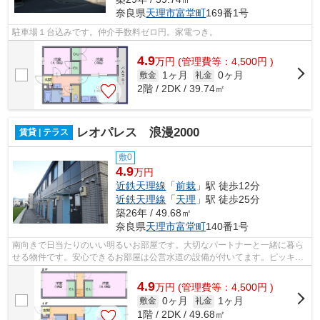
奈良県
天理市
富堂町
169番1号
駐車場１台込みです。仲介手数料ゼロ円。家電つき。
4.9
万
円
(管理費等：4,500円 )
1ヶ月
0ヶ月
敷金
礼金
2階 / 2DK / 39.74㎡
レオパレス 浪漫2000
賃貸 | テラス
敷0
4.9
万円
近鉄天理線
「
前栽
」駅 徒歩12分
近鉄天理線
「
天理
」駅 徒歩25分
築26年 / 49.68㎡
奈良県
天理市
富堂町
140番1号
南向きで日当たりのいい明るいお部屋です。大切なパートナーと一緒に暮ら
せる物件です。安心できるお部屋は公営水道の設備が付いてます。ピッキン
グが不可能、ピッと簡単に開錠し便利...
4.9
万
円
(管理費等：4,500円 )
0ヶ月
1ヶ月
敷金
礼金
1階 / 2DK / 49.68㎡