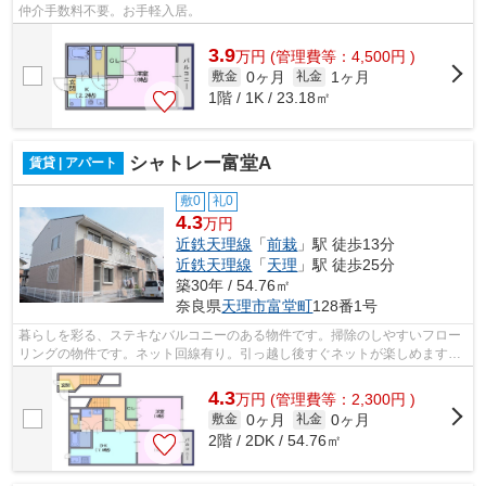
仲介手数料不要。お手軽入居。
3.9
万
円
(管理費等：4,500円 )
0ヶ月
1ヶ月
敷金
礼金
1階 / 1K / 23.18㎡
シャトレー富堂A
賃貸 | アパート
敷0
礼0
4.3
万円
近鉄天理線
「
前栽
」駅 徒歩13分
近鉄天理線
「
天理
」駅 徒歩25分
築30年 / 54.76㎡
奈良県
天理市
富堂町
128番1号
暮らしを彩る、ステキなバルコニーのある物件です。掃除のしやすいフロー
リングの物件です。ネット回線有り。引っ越し後すぐネットが楽しめます。
クローゼットで洋服や小物の収納にも...
4.3
万
円
(管理費等：2,300円 )
0ヶ月
0ヶ月
敷金
礼金
2階 / 2DK / 54.76㎡