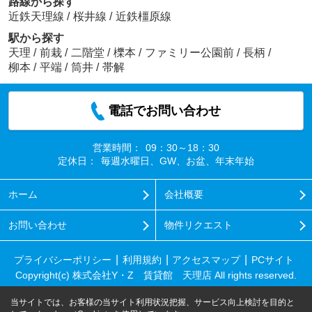
路線から探す
近鉄天理線
/
桜井線
/
近鉄橿原線
駅から探す
天理
/
前栽
/
二階堂
/
櫟本
/
ファミリー公園前
/
長柄
/
柳本
/
平端
/
筒井
/
帯解
電話でお問い合わせ
営業時間：
09：30～18：30
定休日：
毎週水曜日、GW、お盆、年末年始
ホーム
会社概要
お問い合わせ
物件リクエスト
プライバシーポリシー
利用規約
アクセスマップ
PCサイト
Copyright(c) 株式会社Y・Z 賃貸館 天理店 All rights reserved.
当サイトでは、お客様の当サイト利用状況把握、サービス向上検討を目的と