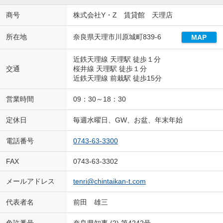
商号
株式会社Y・Z 賃貸館 天理店
所在地
奈良県天理市川原城町839-6
MAP
近鉄天理線 天理駅 徒歩１分
交通
桜井線 天理駅 徒歩１分
近鉄天理線 前栽駅 徒歩15分
営業時間
09：30～18：30
定休日
毎週水曜日、GW、お盆、年末年始
電話番号
0743-63-3300
FAX
0743-63-3302
メールアドレス
tenri@chintaikan-t.com
代表者名
前田 雄三
免許番号
奈良県知事 (2) 第4242号