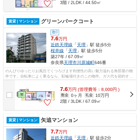
3階 / 2LDK / 44.50㎡
グリーンパークコート
賃貸 | マンション
敷0
7.6
万円
近鉄天理線
「
天理
」駅 徒歩5分
桜井線
「
天理
」駅 徒歩5分
築27年 / 67.09㎡
奈良県
天理市
川原城町
646番
のんびりゆったりお風呂でくつろげます利便性の高い魅力溢れる角部屋の物
件です。自転車によく乗るなら、駐輪場付きのこの物件。ガス代を節約する
なら都市ガス物件がお勧めです。日中...
7.6
万
円
(管理費等：8,000円 )
0ヶ月
10万円
敷金
礼金
2階 / 3LDK / 67.09㎡
矢追マンション
賃貸 | マンション
7.7
万円
近鉄天理線
「
天理
」駅 徒歩2分