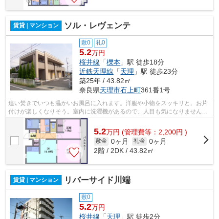
ソル・レヴェンテ
賃貸 | マンション
敷0
礼0
5.2
万円
桜井線
「
櫟本
」駅 徒歩18分
近鉄天理線
「
天理
」駅 徒歩23分
築25年 / 43.82㎡
奈良県
天理市
石上町
361番1号
追い焚きでいつも温かいお風呂に入れます。洋服や小物をスッキリと。お片
付けが楽しくなりそう。室内に洗濯機があるので、人目も気になりません。
お隣に気兼ねなく生活できる角部屋物...
5.2
万
円
(管理費等：2,200円 )
0ヶ月
0ヶ月
敷金
礼金
2階 / 2DK / 43.82㎡
リバーサイド川端
賃貸 | マンション
敷0
5.2
万円
桜井線
「
天理
」駅 徒歩2分