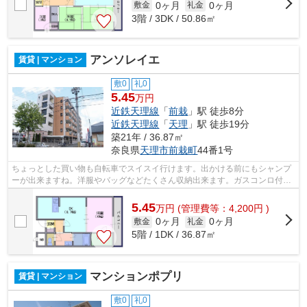
0ヶ月
0ヶ月
敷金
礼金
3階 / 3DK / 50.86㎡
アンソレイエ
賃貸 | マンション
敷0
礼0
5.45
万円
近鉄天理線
「
前栽
」駅 徒歩8分
近鉄天理線
「
天理
」駅 徒歩19分
築21年 / 36.87㎡
奈良県
天理市
前栽町
44番1号
ちょっとした買い物も自転車でスイスイ行けます。出かける前にもシャンプ
ーが出来ますね。洋服やバッグなどたくさん収納出来ます。ガスコンロ付な
のでいつでもお料理を楽しめます。防...
5.45
万
円
(管理費等：4,200円 )
0ヶ月
0ヶ月
敷金
礼金
5階 / 1DK / 36.87㎡
マンションポプリ
賃貸 | マンション
敷0
礼0