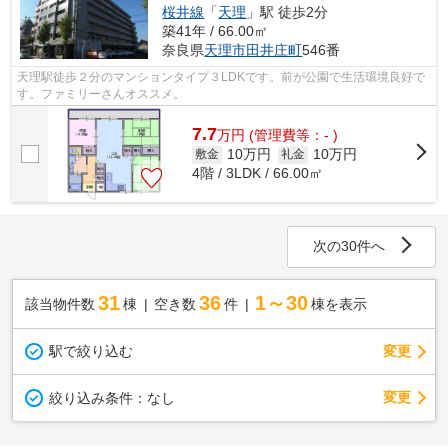
桜井線
「
天理
」駅 徒歩2分
築41年 / 66.00㎡
奈良県
天理市
田井庄町
546番
天理駅徒歩２分のマンションタイプ３LDKです。前が公園で生活環境良好で
す。ファミリーさんオススメ。
7.7
万
円
(管理費等：- )
10万円
10万円
敷金
礼金
4階 / 3LDK / 66.00㎡
次の30件へ
31
36
1～30
該当物件数
棟
空き数
件
棟を表示
駅で絞り込む
変更
変更
絞り込み条件：
なし