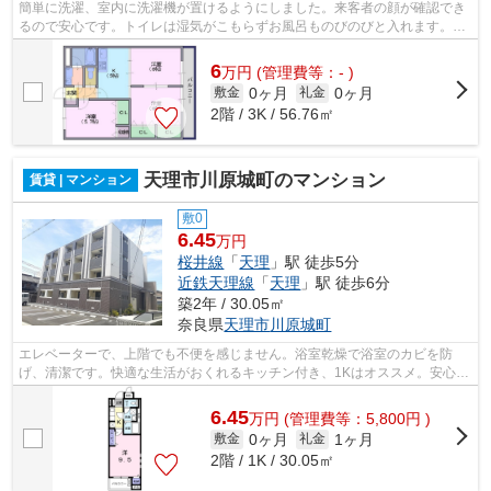
簡単に洗濯、室内に洗濯機が置けるようにしました。来客者の顔が確認でき
るので安心です。トイレは湿気がこもらずお風呂ものびのびと入れます。シ
ャワースペースも完備された、魅力満...
6
万
円
(管理費等：- )
0ヶ月
0ヶ月
敷金
礼金
2階 / 3K / 56.76㎡
天理市川原城町のマンション
賃貸 | マンション
敷0
6.45
万円
桜井線
「
天理
」駅 徒歩5分
近鉄天理線
「
天理
」駅 徒歩6分
築2年 / 30.05㎡
奈良県
天理市
川原城町
エレベーターで、上階でも不便を感じません。浴室乾燥で浴室のカビを防
げ、清潔です。快適な生活がおくれるキッチン付き、1Kはオススメ。安心の
オートロック付き物件で多くの方に好評...
6.45
万
円
(管理費等：5,800円 )
0ヶ月
1ヶ月
敷金
礼金
2階 / 1K / 30.05㎡