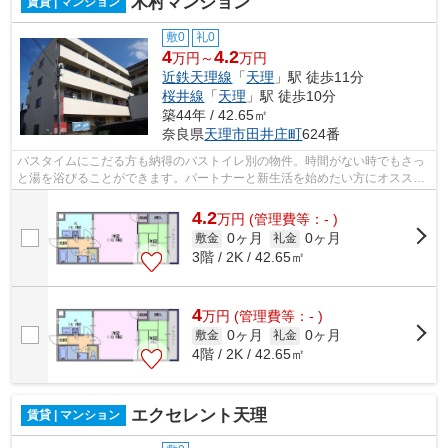
木村マンション
賃貸 | マンション
敷0
礼0
4
4.2
万円～
万円
近鉄天理線
「
天理
」駅 徒歩11分
桜井線
「
天理
」駅 徒歩10分
築44年 / 42.65㎡
奈良県
天理市
田井庄町
624番
バスタイムにこだる方も納得のバストイレ別の物件。時間がない時でもさっ
と湯を浴びることができます。パートナーと新生活を始めたい方にオスス
メ。賃料を抑えたい方にオススメの事務...
4.2
万
円
(管理費等：- )
0ヶ月
0ヶ月
敷金
礼金
3階 / 2K / 42.65㎡
4
万
円
(管理費等：- )
0ヶ月
0ヶ月
敷金
礼金
4階 / 2K / 42.65㎡
エクセレント天理
賃貸 | マンション