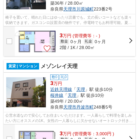
築36年 / 28.00㎡
奈良県
天理市
川原城町
223番2号
椅子を置いて、晴れた日にはゆったり読書でも。丈の長いコートなども楽々
収納できます。ガスコンロ設置済の物件です。停電時でもお料理可能。夏は
涼しく冬は暖かく、エアコン付きの物...
3
万
円
(管理費等：- )
0ヶ月
0ヶ月
敷金
礼金
2階 / 1K / 28.00㎡
メゾンレイ天理
賃貸 | マンション
敷0
礼0
3
万円
近鉄天理線
「
天理
」駅 徒歩10分
桜井線
「
天理
」駅 徒歩10分
築49年 / 20.00㎡
奈良県
天理市
丹波市町
248番5号
公営水道なので安心してお住まいいただけます。一人暮らしで料理を楽しみ
たい方にオススメの1K。女性の一人暮らしに欠かせないオートロック付きで
す。時間がない時も、さっと汗を流せ...
3
万
円
(管理費等：3,000円 )