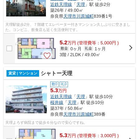
近鉄天理線
「
天理
」駅 徒歩2分
築26年 / 49.00㎡
奈良県
天理市
川原城町
839番1号
天理駅徒歩2分、７階建てエレベーター付きマンション久しぶりに空きまし
た。コンビニ、飲食店も近く生活便利です。
5.2
万
円
(管理費等：5,000円 )
0ヶ月
1ヶ月
敷金
礼金
3階 / 2LDK / 49.00㎡
シャトー天理
賃貸 | マンション
敷0
礼0
5.3
万円
近鉄天理線
「
天理
」駅 徒歩10分
桜井線
「
天理
」駅 徒歩10分
築37年 / 50.86㎡
奈良県
天理市
川原城町
389番
天理よろず病院まで徒歩６分なので安心ですね。
5.3
万
円
(管理費等：3,000円 )