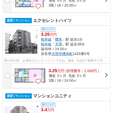
0ヶ月
0ヶ月
敷金
礼金
3階 / 1K / 20.00㎡
エクセレントハイツ
賃貸 | マンション
敷0
礼0
3.25
万円
桜井線
「
櫟本
」駅 徒歩1分
桜井線
「
天理
」駅 徒歩38分
築30年 / 24.50㎡
奈良県
天理市
櫟本町
1425番5号
駅の目の前。お寝坊さんにもってこいですね。敷金・礼金0で募集中です。
3.25
万
円
(管理費等：2,000円 )
0ヶ月
0ヶ月
敷金
礼金
1階 / 1K / 24.50㎡
マンションユニティ
賃貸 | マンション
敷0
礼0
3.4
万円