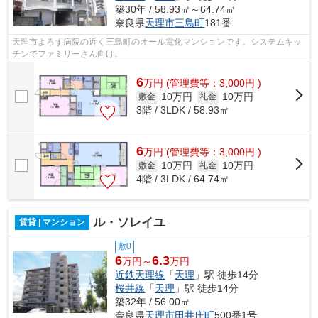
築30年 / 58.93㎡～64.74㎡
奈良県
天理市
三島町
181番
天理市よろず病院の近く三島町のオール電化マンションです。システムキッ
チンでファミリーさん向け。
6
万
円
(管理費等：3,000円 )
10万円
10万円
敷金
礼金
3階 / 3LDK / 58.93㎡
6
万
円
(管理費等：3,000円 )
10万円
10万円
敷金
礼金
4階 / 3LDK / 64.74㎡
ル・ソレイユ
賃貸 | マンション
敷0
6
6.3
万円～
万円
近鉄天理線
「
天理
」駅 徒歩14分
桜井線
「
天理
」駅 徒歩14分
築32年 / 56.00㎡
奈良県
天理市
田井庄町
500番1号