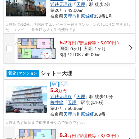
近鉄天理線
「
天理
」駅 徒歩2分
築26年 / 49.00㎡
奈良県
天理市
川原城町
839番1号
天理駅徒歩2分、７階建てエレベーター付きマンション久しぶりに空きまし
た。コンビニ、飲食店も近く生活便利です。
5.2
万
円
(管理費等：5,000円 )
0ヶ月
1ヶ月
敷金
礼金
3階 / 2LDK / 49.00㎡
シャトー天理
賃貸 | マンション
敷0
礼0
5.3
万円
近鉄天理線
「
天理
」駅 徒歩10分
桜井線
「
天理
」駅 徒歩10分
築37年 / 50.86㎡
奈良県
天理市
川原城町
389番
天理よろず病院まで徒歩６分なので安心ですね。
5.3
万
円
(管理費等：3,000円 )