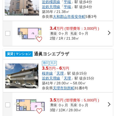
近鉄橿原線
「
平端
」駅 徒歩4分
近鉄天理線
「
平端
」駅 徒歩4分
築35年 / 21.38㎡
奈良県
大和郡山市
長安寺町
5番3号
3.4
万
円
(管理費等：3,000円 )
0ヶ月
0ヶ月
敷金
礼金
2階 / 1R / 21.38㎡
通眞ヨシエプラザ
賃貸 | マンション
敷0
礼0
3.5
6
万円～
万円
桜井線
「
天理
」駅 徒歩15分
近鉄天理線
「
天理
」駅 徒歩15分
築41年 / 28.00㎡～58.00㎡
奈良県
天理市
別所町
81番8号
3.5
万
円
(管理費等：5,000円 )
0ヶ月
0ヶ月
敷金
礼金
3階 / 1DK / 28.00㎡