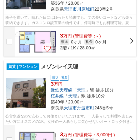
築36年 / 28.00㎡
奈良県
天理市
川原城町
223番2号
椅子を置いて、晴れた日にはゆったり読書でも。丈の長いコートなども楽々
収納できます。ガスコンロ設置済の物件です。停電時でもお料理可能。夏は
涼しく冬は暖かく、エアコン付きの物...
3
万
円
(管理費等：- )
0ヶ月
0ヶ月
敷金
礼金
2階 / 1K / 28.00㎡
メゾンレイ天理
賃貸 | マンション
敷0
礼0
3
万円
近鉄天理線
「
天理
」駅 徒歩10分
桜井線
「
天理
」駅 徒歩10分
築49年 / 20.00㎡
奈良県
天理市
丹波市町
248番5号
公営水道なので安心してお住まいいただけます。一人暮らしで料理を楽しみ
たい方にオススメの1K。女性の一人暮らしに欠かせないオートロック付きで
す。時間がない時も、さっと汗を流せ...
3
万
円
(管理費等：3,000円 )