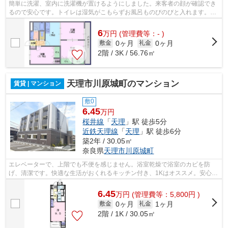
簡単に洗濯、室内に洗濯機が置けるようにしました。来客者の顔が確認でき
るので安心です。トイレは湿気がこもらずお風呂ものびのびと入れます。シ
ャワースペースも完備された、魅力満...
6
万
円
(管理費等：- )
0ヶ月
0ヶ月
敷金
礼金
2階 / 3K / 56.76㎡
天理市川原城町のマンション
賃貸 | マンション
敷0
6.45
万円
桜井線
「
天理
」駅 徒歩5分
近鉄天理線
「
天理
」駅 徒歩6分
築2年 / 30.05㎡
奈良県
天理市
川原城町
エレベーターで、上階でも不便を感じません。浴室乾燥で浴室のカビを防
げ、清潔です。快適な生活がおくれるキッチン付き、1Kはオススメ。安心の
オートロック付き物件で多くの方に好評...
6.45
万
円
(管理費等：5,800円 )
0ヶ月
1ヶ月
敷金
礼金
2階 / 1K / 30.05㎡