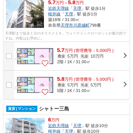
5.7
5.8
万円～
万円
近鉄天理線
「
天理
」駅 徒歩1分
桜井線
「
天理
」駅 徒歩1分
築18年 / 31.00㎡
奈良県
天理市
川原城町
798番
天理駅まで徒歩１分のオススメ１Ｋ。ウォークインクローゼットが魅力的で
すね。内覧はお早めに。
5.7
万
円
(管理費等：5,000円 )
5万円
10万円
敷金
礼金
2階 / 1K / 31.00㎡
5.8
万
円
(管理費等：5,000円 )
5万円
5万円
敷金
礼金
5階 / 1K / 31.00㎡
シャトー三島
賃貸 | マンション
6
万円
近鉄天理線
「
天理
」駅 徒歩10分
桜井線
「
天理
」駅 徒歩10分