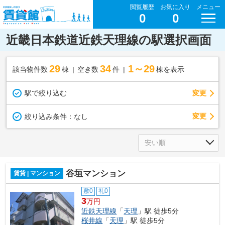
閲覧履歴
お気に入り
メニュー
0
0
近畿日本鉄道近鉄天理線の駅選択画面
29
34
1～29
該当物件数
棟
空き数
件
棟を表示
駅で絞り込む
変更
変更
絞り込み条件：
なし
谷垣マンション
賃貸 | マンション
敷0
礼0
3
万円
近鉄天理線
「
天理
」駅 徒歩5分
桜井線
「
天理
」駅 徒歩5分