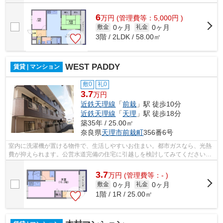
6
万
円
(管理費等：5,000円 )
0ヶ月
0ヶ月
敷金
礼金
3階 / 2LDK / 58.00㎡
WEST PADDY
賃貸 | マンション
敷0
礼0
3.7
万円
近鉄天理線
「
前栽
」駅 徒歩10分
近鉄天理線
「
天理
」駅 徒歩18分
築35年 / 25.00㎡
奈良県
天理市
前栽町
356番6号
室内に洗濯機が置ける物件で、生活しやすいお住まい。都市ガスなら、光熱
費が抑えられます。公営水道完備の住宅に引越しを検討してみてください。
ネット回線あり、パソコンを使われる...
3.7
万
円
(管理費等：- )
0ヶ月
0ヶ月
敷金
礼金
1階 / 1R / 25.00㎡