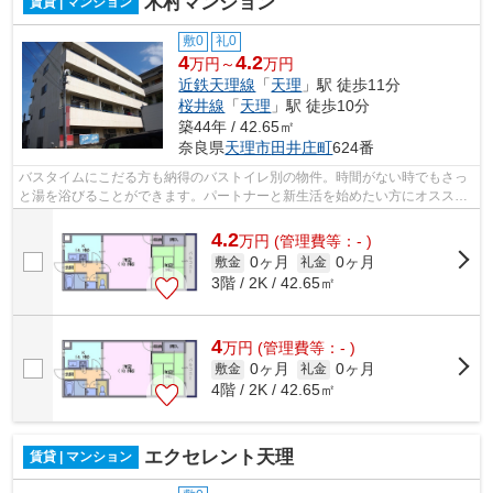
木村マンション
賃貸 | マンション
敷0
礼0
4
4.2
万円～
万円
近鉄天理線
「
天理
」駅 徒歩11分
桜井線
「
天理
」駅 徒歩10分
築44年 / 42.65㎡
奈良県
天理市
田井庄町
624番
バスタイムにこだる方も納得のバストイレ別の物件。時間がない時でもさっ
と湯を浴びることができます。パートナーと新生活を始めたい方にオスス
メ。賃料を抑えたい方にオススメの事務...
4.2
万
円
(管理費等：- )
0ヶ月
0ヶ月
敷金
礼金
3階 / 2K / 42.65㎡
4
万
円
(管理費等：- )
0ヶ月
0ヶ月
敷金
礼金
4階 / 2K / 42.65㎡
エクセレント天理
賃貸 | マンション