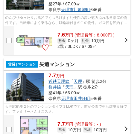
築27年 / 67.09㎡
奈良県
天理市
川原城町
646番
のんびりゆったりお風呂でくつろげます利便性の高い魅力溢れる角部屋の物
件です。自転車によく乗るなら、駐輪場付きのこの物件。ガス代を節約する
なら都市ガス物件がお勧めです。日中...
7.6
万
円
(管理費等：8,000円 )
0ヶ月
10万円
敷金
礼金
2階 / 3LDK / 67.09㎡
矢追マンション
賃貸 | マンション
7.7
万円
近鉄天理線
「
天理
」駅 徒歩2分
桜井線
「
天理
」駅 徒歩2分
築41年 / 66.00㎡
奈良県
天理市
田井庄町
546番
天理駅徒歩２分のマンションタイプ３LDKです。前が公園で生活環境良好で
す。ファミリーさんオススメ。
7.7
万
円
(管理費等：- )
10万円
10万円
敷金
礼金