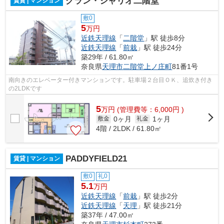
グラン・シャリオ二階堂
賃貸 | マンション
敷0
5
万円
近鉄天理線
「
二階堂
」駅 徒歩8分
近鉄天理線
「
前栽
」駅 徒歩24分
築29年 / 61.80㎡
奈良県
天理市
二階堂上ノ庄町
81番1号
南向きのエレベーター付きマンションです。駐車場２台目ＯＫ、追炊き付き
の2LDKです
5
万
円
(管理費等：6,000円 )
0ヶ月
1ヶ月
敷金
礼金
4階 / 2LDK / 61.80㎡
PADDYFIELD21
賃貸 | マンション
敷0
礼0
5.1
万円
近鉄天理線
「
前栽
」駅 徒歩2分
近鉄天理線
「
天理
」駅 徒歩21分
築37年 / 47.00㎡