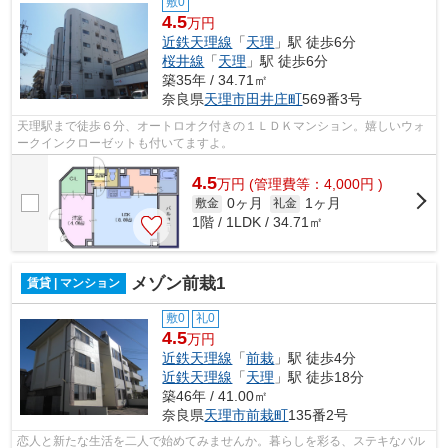
敷0
4.5
万円
近鉄天理線
「
天理
」駅 徒歩6分
桜井線
「
天理
」駅 徒歩6分
築35年 / 34.71㎡
奈良県
天理市
田井庄町
569番3号
天理駅まで徒歩６分、オートロオク付きの１ＬＤＫマンション。嬉しいウォ
ークインクローゼットも付いてますよ。
4.5
万
円
(管理費等：4,000円 )
0ヶ月
1ヶ月
敷金
礼金
1階 / 1LDK / 34.71㎡
メゾン前栽1
賃貸 | マンション
敷0
礼0
4.5
万円
近鉄天理線
「
前栽
」駅 徒歩4分
近鉄天理線
「
天理
」駅 徒歩18分
築46年 / 41.00㎡
奈良県
天理市
前栽町
135番2号
恋人と新たな生活を二人で始めてみませんか。暮らしを彩る、ステキなバル