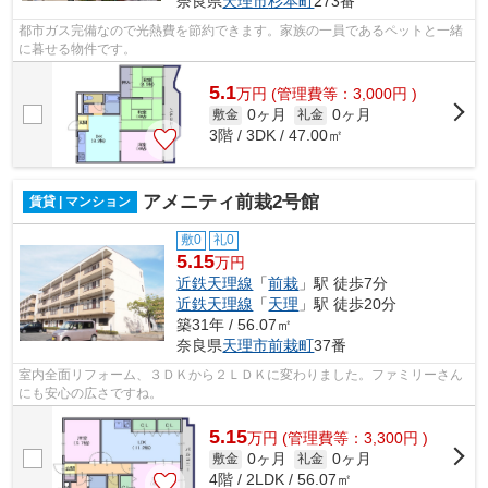
奈良県
天理市
杉本町
273番
都市ガス完備なので光熱費を節約できます。家族の一員であるペットと一緒
に暮せる物件です。
5.1
万
円
(管理費等：3,000円 )
0ヶ月
0ヶ月
敷金
礼金
3階 / 3DK / 47.00㎡
アメニティ前栽2号館
賃貸 | マンション
敷0
礼0
5.15
万円
近鉄天理線
「
前栽
」駅 徒歩7分
近鉄天理線
「
天理
」駅 徒歩20分
築31年 / 56.07㎡
奈良県
天理市
前栽町
37番
室内全面リフォーム、３ＤＫから２ＬＤＫに変わりました。ファミリーさん
にも安心の広さですね。
5.15
万
円
(管理費等：3,300円 )
0ヶ月
0ヶ月
敷金
礼金
4階 / 2LDK / 56.07㎡