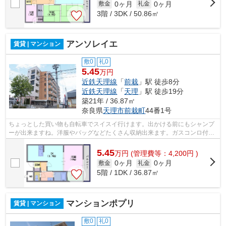
0ヶ月
0ヶ月
敷金
礼金
3階 / 3DK / 50.86㎡
アンソレイエ
賃貸 | マンション
敷0
礼0
5.45
万円
近鉄天理線
「
前栽
」駅 徒歩8分
近鉄天理線
「
天理
」駅 徒歩19分
築21年 / 36.87㎡
奈良県
天理市
前栽町
44番1号
ちょっとした買い物も自転車でスイスイ行けます。出かける前にもシャンプ
ーが出来ますね。洋服やバッグなどたくさん収納出来ます。ガスコンロ付な
のでいつでもお料理を楽しめます。防...
5.45
万
円
(管理費等：4,200円 )
0ヶ月
0ヶ月
敷金
礼金
5階 / 1DK / 36.87㎡
マンションポプリ
賃貸 | マンション
敷0
礼0