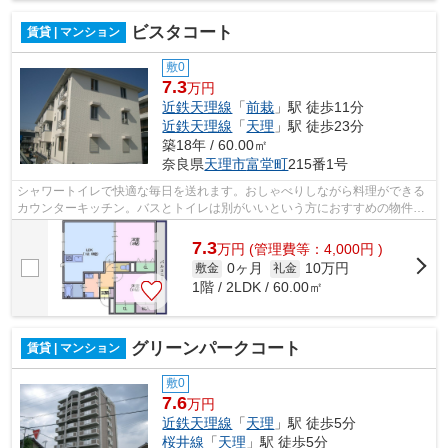
ビスタコート
賃貸 | マンション
敷0
7.3
万円
近鉄天理線
「
前栽
」駅 徒歩11分
近鉄天理線
「
天理
」駅 徒歩23分
築18年 / 60.00㎡
奈良県
天理市
富堂町
215番1号
シャワートイレで快適な毎日を送れます。おしゃべりしながら料理ができる
カウンターキッチン。バスとトイレは別がいいという方におすすめの物件。
お洒落な女性におすすめ。朝シャンも...
7.3
万
円
(管理費等：4,000円 )
0ヶ月
10万円
敷金
礼金
1階 / 2LDK / 60.00㎡
グリーンパークコート
賃貸 | マンション
敷0
7.6
万円
近鉄天理線
「
天理
」駅 徒歩5分
桜井線
「
天理
」駅 徒歩5分