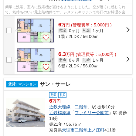
簡単に洗濯、室内に洗濯機が置けるようにしました。空が近くに感じられ
て、気持ちのいい最上階物件です。システムキッチンで毎日のお料理を楽し
く。玄関で散らかりがちな靴をきちんと...
6
万
円
(管理費等：5,000円 )
0ヶ月
1ヶ月
敷金
礼金
1階 / 2LDK / 56.00㎡
6.3
万
円
(管理費等：5,000円 )
0ヶ月
1ヶ月
敷金
礼金
6階 / 2LDK / 56.00㎡
サン・サーレ
賃貸 | マンション
敷0
礼0
6
万円
近鉄天理線
「
二階堂
」駅 徒歩10分
近鉄橿原線
「
ファミリー公園前
」駅 徒歩
18分
築21年 / 56.76㎡
奈良県
天理市
二階堂上ノ庄町
411番