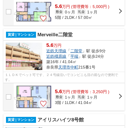
5.6
万
円
(管理費等：5,000円 )
0ヶ月
1ヶ月
敷金
礼金
5階 / 2LDK / 57.00㎡
Merveille二階堂
賃貸 | マンション
5.6
万円
近鉄天理線
「
二階堂
」駅 徒歩9分
近鉄橿原線
「
平端
」駅 徒歩24分
築16年 / 41.04㎡
奈良県
天理市
中町
215番1号
１ＬＤＫでペット可です、２４号線沿いでコンビニも目の前なので便利で
す。
5.6
万
円
(管理費等：3,250円 )
1ヶ月
1ヶ月
敷金
礼金
3階 / 1LDK / 41.04㎡
アイリスハイツ8号館
賃貸 | マンション