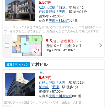
5.5
万円
近鉄天理線
「
前栽
」駅 徒歩4分
近鉄天理線
「
天理
」駅 徒歩21分
築35年 / 42.00㎡
奈良県
天理市
杉本町
276番
シューズボックス付きで靴を片づけるのに便利ですね。いつでも簡単にシャ
ワーを浴びることができますね。新婚さんなど二人暮らしの方におすすめの
物件です。断熱にも防音にも優れてい...
5.5
万
円
(管理費等：- )
0ヶ月
0ヶ月
敷金
礼金
3階 / 2DK / 42.00㎡
辻村ビル
賃貸 | マンション
敷0
5.6
万円
近鉄天理線
「
天理
」駅 徒歩1分
桜井線
「
天理
」駅 徒歩1分
築45年 / 57.00㎡
奈良県
天理市
川原城町
801番
室内リフォーム済みです。キッチン・浴槽・洗面台 入れ替え