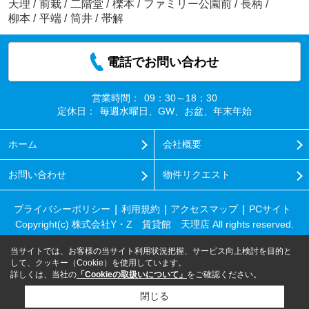
天理
/
前栽
/
二階堂
/
櫟本
/
ファミリー公園前
/
長柄
/
柳本
/
平端
/
筒井
/
帯解
電話でお問い合わせ
営業時間：
09：30～18：30
定休日：
毎週水曜日、GW、お盆、年末年始
ホーム
会社概要
お問い合わせ
物件リクエスト
プライバシーポリシー
利用規約
アクセスマップ
PCサイト
Copyright(c) 株式会社Y・Z 賃貸館 天理店 All rights reserved.
当サイトでは、お客様の当サイト利用状況把握、サービス向上検討を目的と
して、クッキー（Cookie）を使用しています。
詳しくは、当社の
「Cookieの取扱いについて」
をご確認ください。
閉じる