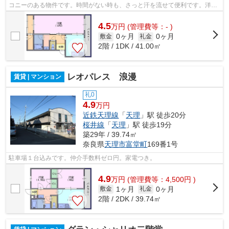
コニーのある物件です。時間がない時も、さっと汗を流せて便利です。洋服
や小物をスッキリと。お片付けが楽し...
4.5
万
円
(管理費等：- )
0ヶ月
0ヶ月
敷金
礼金
2階 / 1DK / 41.00㎡
レオパレス 浪漫
賃貸 | マンション
礼0
4.9
万円
近鉄天理線
「
天理
」駅 徒歩20分
桜井線
「
天理
」駅 徒歩19分
築29年 / 39.74㎡
奈良県
天理市
富堂町
169番1号
駐車場１台込みです。仲介手数料ゼロ円。家電つき。
4.9
万
円
(管理費等：4,500円 )
1ヶ月
0ヶ月
敷金
礼金
2階 / 2DK / 39.74㎡