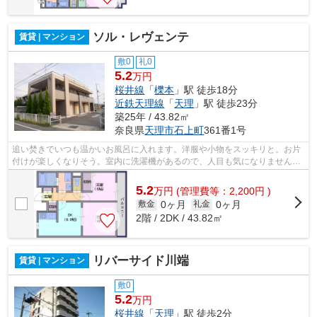
ソル・レヴェンテ
賃貸 | マンション
敷0
礼0
5.2
万円
桜井線
「
櫟本
」駅 徒歩18分
近鉄天理線
「
天理
」駅 徒歩23分
築25年 / 43.82㎡
奈良県
天理市
石上町
361番1号
追い焚きでいつも温かいお風呂に入れます。洋服や小物をスッキリと。お片
付けが楽しくなりそう。室内に洗濯機があるので、人目も気になりません。
お隣に気兼ねなく生活できる角部屋物...
5.2
万
円
(管理費等：2,200円 )
0ヶ月
0ヶ月
敷金
礼金
2階 / 2DK / 43.82㎡
リバーサイド川端
賃貸 | マンション
敷0
5.2
万円
桜井線
「
天理
」駅 徒歩2分