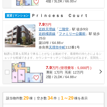
4階 / 3LDK / 66.00㎡
Ｐｒｉｎｃｅｓｓ Ｃｏｕｒｔ
賃貸 | マンション
7.9
万円
近鉄天理線
「
二階堂
」駅 徒歩9分
近鉄橿原線
「
ファミリー公園前
」駅 徒歩
25分
築10年 / 64.88㎡
奈良県
天理市
中町
112番1号
勧誘も営業も玄関まで来ることがなくお勧めです。着座時の冷たさによるシ
ョックを軽減できます。カウンターキッチンで会話がはずみます。玄関先の
様子がいつでも確認できます。散らか...
7.9
万
円
(管理費等：5,000円 )
1万円
12万円
敷金
礼金
2階 / 2LDK / 64.88㎡
29
34
1～29
該当物件数
棟
空き数
件
棟を表示