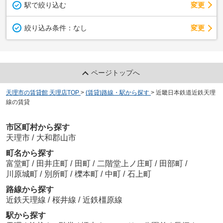
駅で絞り込む
変更
変更
絞り込み条件：
なし
ページトップへ
天理市の賃貸館 天理店TOP
>
(賃貸)路線・駅から探す
>
近畿日本鉄道近鉄天理
線の賃貸
市区町村から探す
天理市
/
大和郡山市
町名から探す
富堂町
/
田井庄町
/
田町
/
二階堂上ノ庄町
/
田部町
/
川原城町
/
別所町
/
櫟本町
/
中町
/
石上町
路線から探す
近鉄天理線
/
桜井線
/
近鉄橿原線
駅から探す