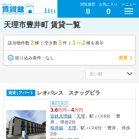
閲覧履歴
お気に入り
メニュー
0
0
天理市豊井町 賃貸一覧
2
3
1～2
該当物件数
棟
空き数
件
棟を表示
変更
絞り込み条件：
なし
レオパレス スナッグビラ
賃貸 | アパート
敷0
礼0
3.6
4
万円～
万円
近鉄天理線
「
天理
」駅 バス6分 「豊
井」 停歩2分
桜井線
「
天理
」駅 バス6分 「豊井」 停歩
2分