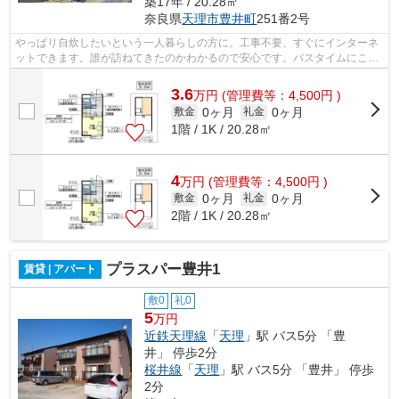
築17年 / 20.28㎡
奈良県
天理市
豊井町
251番2号
やっぱり自炊したいという一人暮らしの方に。工事不要、すぐにインターネ
ットできます。誰が訪ねてきたのかわかるので安心です。バスタイムにこだ
る方も納得のバストイレ別の物件。室...
3.6
万
円
(管理費等：4,500円 )
0ヶ月
0ヶ月
敷金
礼金
1階 / 1K / 20.28㎡
4
万
円
(管理費等：4,500円 )
0ヶ月
0ヶ月
敷金
礼金
2階 / 1K / 20.28㎡
プラスパー豊井1
賃貸 | アパート
敷0
礼0
5
万円
近鉄天理線
「
天理
」駅 バス5分 「豊
井」 停歩2分
桜井線
「
天理
」駅 バス5分 「豊井」 停歩
2分