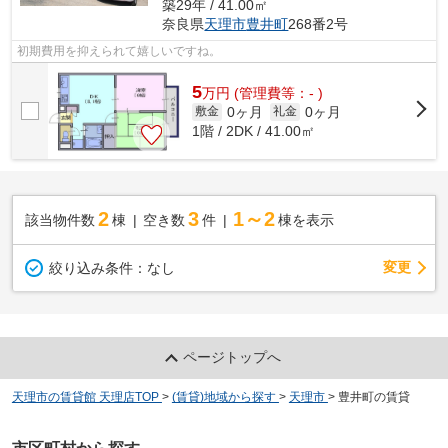
築29年 / 41.00㎡
奈良県
天理市
豊井町
268番2号
初期費用を抑えられて嬉しいですね。
5
万
円
(管理費等：- )
0ヶ月
0ヶ月
敷金
礼金
1階 / 2DK / 41.00㎡
2
3
1～2
該当物件数
棟
空き数
件
棟を表示
変更
絞り込み条件：
なし
ページトップへ
天理市の賃貸館 天理店TOP
>
(賃貸)地域から探す
>
天理市
>
豊井町の賃貸