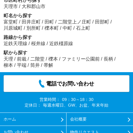
市区町村から探す
天理市
/
大和郡山市
町名から探す
富堂町
/
田井庄町
/
田町
/
二階堂上ノ庄町
/
田部町
/
川原城町
/
別所町
/
櫟本町
/
中町
/
石上町
路線から探す
近鉄天理線
/
桜井線
/
近鉄橿原線
駅から探す
天理
/
前栽
/
二階堂
/
櫟本
/
ファミリー公園前
/
長柄
/
柳本
/
平端
/
筒井
/
帯解
電話でお問い合わせ
営業時間：
09：30～18：30
定休日：
毎週水曜日、GW、お盆、年末年始
ホーム
会社概要
お問い合わせ
物件リクエスト