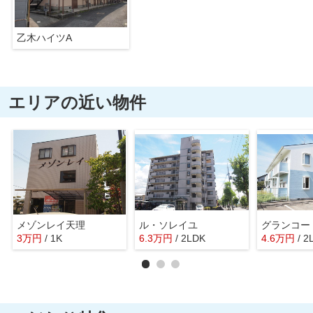
乙木ハイツA
エリアの近い物件
メゾンレイ天理
ル・ソレイユ
グランコー
3
万
円
/ 1K
6.3
万
円
/ 2LDK
4.6
万
円
/ 2