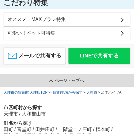
こだわり特集
オススメ！MAXプラン特集
可愛い！ペット可特集
メールで共有する
LINEで共有する
ページトップへ
天理市の賃貸館 天理店TOP
>
(賃貸)地域から探す
>
天理市
>
乙木ハイツA
市区町村から探す
天理市
/
大和郡山市
町名から探す
田町
/
富堂町
/
田井庄町
/
二階堂上ノ庄町
/
櫟本町
/