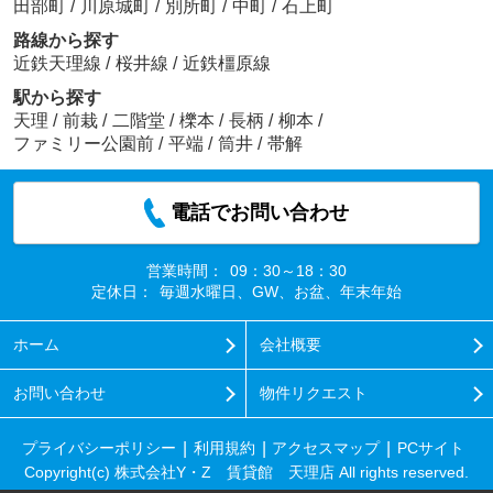
田部町
/
川原城町
/
別所町
/
中町
/
石上町
路線から探す
近鉄天理線
/
桜井線
/
近鉄橿原線
駅から探す
天理
/
前栽
/
二階堂
/
櫟本
/
長柄
/
柳本
/
ファミリー公園前
/
平端
/
筒井
/
帯解
電話でお問い合わせ
営業時間：
09：30～18：30
定休日：
毎週水曜日、GW、お盆、年末年始
ホーム
会社概要
お問い合わせ
物件リクエスト
プライバシーポリシー
利用規約
アクセスマップ
PCサイト
Copyright(c) 株式会社Y・Z 賃貸館 天理店 All rights reserved.