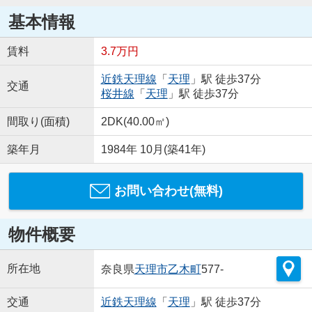
基本情報
賃料
3.7万円
近鉄天理線
「
天理
」駅 徒歩37分
交通
桜井線
「
天理
」駅 徒歩37分
間取り(面積)
2DK(40.00㎡)
築年月
1984年 10月(築41年)
お問い合わせ(無料)
物件概要
所在地
奈良県
天理市
乙木町
577-
交通
近鉄天理線
「
天理
」駅 徒歩37分