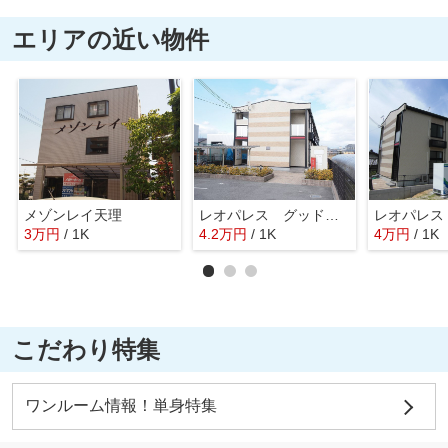
エリアの近い物件
メゾンレイ天理
レオパレス グッドウエスト
3
万
円
/ 1K
4.2
万
円
/ 1K
4
万
円
/ 1K
こだわり特集
ワンルーム情報！単身特集