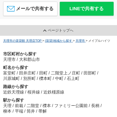
メールで共有する
LINEで共有する
ページトップへ
天理市の賃貸館 天理店TOP
>
(賃貸)地域から探す
>
天理市
>
メイプルハイツ
市区町村から探す
天理市
/
大和郡山市
町名から探す
富堂町
/
田井庄町
/
田町
/
二階堂上ノ庄町
/
田部町
/
川原城町
/
別所町
/
櫟本町
/
中町
/
石上町
路線から探す
近鉄天理線
/
桜井線
/
近鉄橿原線
駅から探す
天理
/
前栽
/
二階堂
/
櫟本
/
ファミリー公園前
/
長柄
/
柳本
/
平端
/
筒井
/
帯解