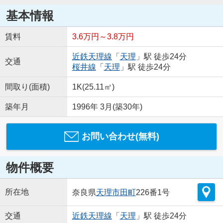
基本情報
賃料
3.6万円～3.8万円
近鉄天理線
「
天理
」駅 徒歩24分
交通
桜井線
「
天理
」駅 徒歩24分
間取り(面積)
1K(25.11㎡)
築年月
1996年 3月(築30年)
お問い合わせ(無料)
物件概要
所在地
奈良県
天理市
田町
226番1号
交通
近鉄天理線
「
天理
」駅 徒歩24分