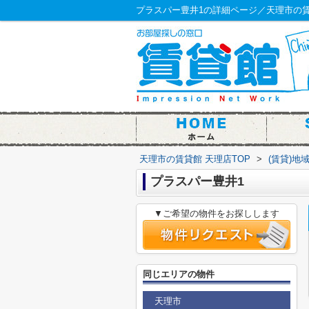
プラスパー豊井1の詳細ページ／天理市の賃
天理市の賃貸館 天理店TOP
>
(賃貸)地
プラスパー豊井1
▼ご希望の物件をお探しします
同じエリアの物件
天理市