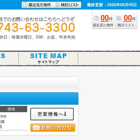
最終更新：2026年08月09日
00
00
件
件
最近見た物件
検討リスト
休日：毎週水曜日、GW、お盆、年末年始
建物
空室情報へ
29年
階建
造