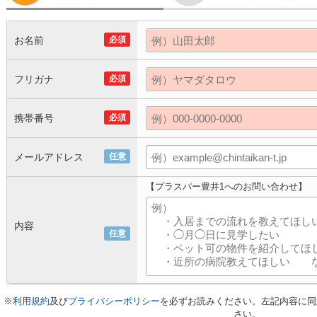
お名前
必須
フリガナ
必須
携帯番号
必須
メールアドレス
任意
【プラスパー豊井1へのお問い合わせ】
内容
任意
※
利用規約
及び
プライバシーポリシー
を必ずお読みください。左記内容に同
さい。