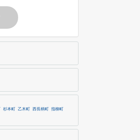
す
町
杉本町
乙木町
西長柄町
指柳町