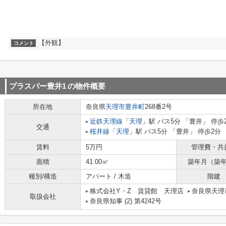
【外観】
コメント
プラスパー豊井1
の物件概要
所在地
奈良県
天理市
豊井町
268番2号
近鉄天理線
「
天理
」駅 バス5分 「豊井」 停歩
交通
桜井線
「
天理
」駅 バス5分 「豊井」 停歩2分
賃料
5万円
管理費・共
面積
41.00㎡
築年月（築
種別/構造
アパート / 木造
階建
株式会社Y・Z 賃貸館 天理店
奈良県天理市
取扱会社
奈良県知事 (2) 第4242号