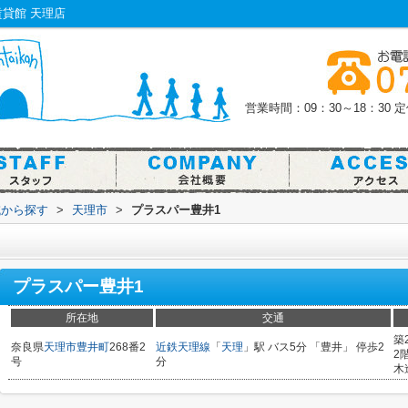
貸館 天理店
営業時間：09：30～18：30
定
域から探す
>
天理市
>
プラスパー豊井1
プラスパー豊井1
所在地
交通
築
奈良県
天理市
豊井町
268番2
近鉄天理線
「
天理
」駅 バス5分 「豊井」 停歩2
2
号
分
木