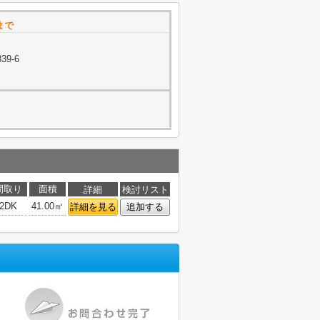
まで
9-6
間取り
面積
詳細
検討リスト
2DK
41.00㎡
詳細を見る
追加する