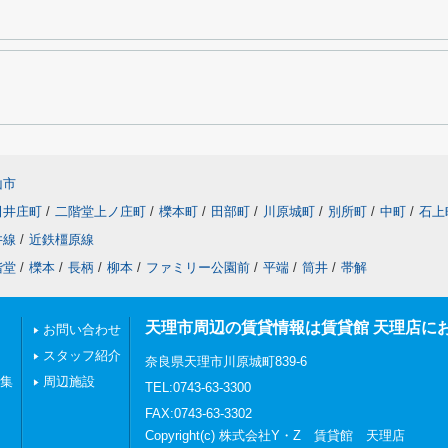
山市
田井庄町
/
二階堂上ノ庄町
/
櫟本町
/
田部町
/
川原城町
/
別所町
/
中町
/
石上
井線
/
近鉄橿原線
階堂
/
櫟本
/
長柄
/
柳本
/
ファミリー公園前
/
平端
/
筒井
/
帯解
天理市周辺の賃貸情報は賃貸館 天理店に
お問い合わせ
スタッフ紹介
奈良県天理市川原城町839-6
特集
周辺施設
TEL:0743-63-3300
FAX:0743-63-3302
Copyright(c) 株式会社Y・Z 賃貸館 天理店