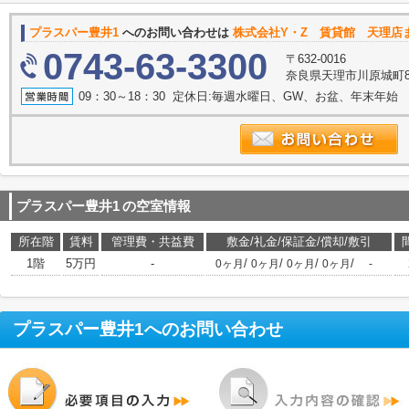
プラスパー豊井1
へのお問い合わせは
株式会社Y・Z 賃貸館 天理店
0743-63-3300
〒632-0016
奈良県天理市川原城町83
09：30～18：30 定休日:毎週水曜日、GW、お盆、年末年始
プラスパー豊井1
の空室情報
所在階
賃料
管理費・共益費
敷金/礼金/保証金/償却/敷引
1階
5万円
-
/
/
/
/
0ヶ月
0ヶ月
0ヶ月
0ヶ月
-
プラスパー豊井1
へのお問い合わせ