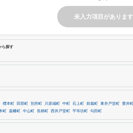
未入力項目がありま
から探す
町
櫟本町
田部町
別所町
川原城町
中町
石上町
前栽町
東井戸堂町
豊井
本町
嘉幡町
中山町
長柄町
西井戸堂町
平等坊町
勾田町