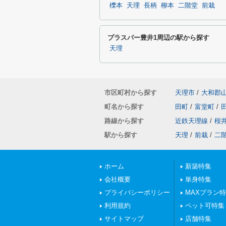
櫟本
天理
長柄
柳本
二階堂
前栽
プラスパー豊井1周辺の駅から探す
天理
市区町村から探す
天理市
/
大和郡
町名から探す
田町
/
富堂町
/
路線から探す
近鉄天理線
/
桜
駅から探す
天理
/
前栽
/
二
ホーム
新築特集
会社概要
単身特集
プライバシーポリシー
MAXプラン
利用規約
ペット可特集
サイトマップ
店舗特集