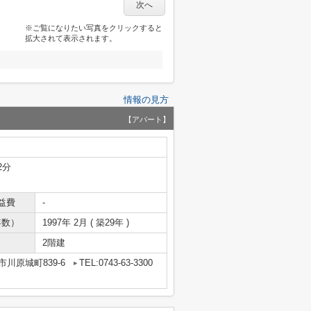
次へ
※ご覧になりたい写真をクリックすると
拡大されて表示されます。
情報の見方
【アパート】
2分
益費
-
年数）
1997年 2月 ( 築29年 )
2階建
川原城町839-6
TEL:0743-63-3300