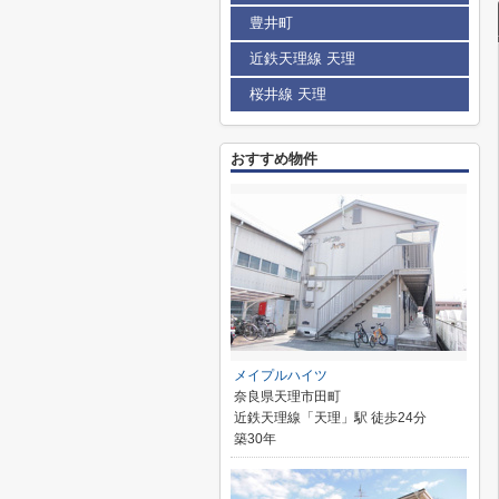
豊井町
近鉄天理線 天理
桜井線 天理
おすすめ物件
メイプルハイツ
奈良県天理市田町
近鉄天理線「天理」駅 徒歩24分
築30年