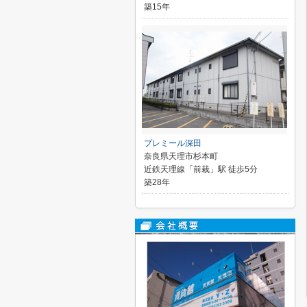
築15年
プレミール深田
奈良県天理市杉本町
近鉄天理線「前栽」駅 徒歩5分
築28年