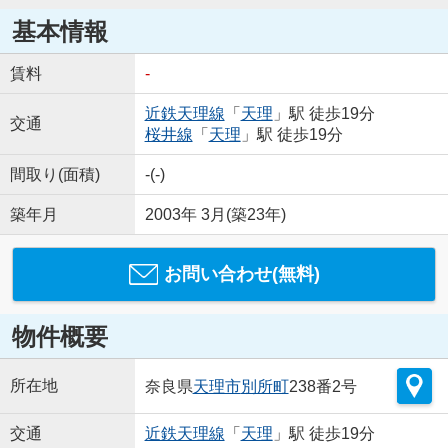
基本情報
賃料
-
近鉄天理線
「
天理
」駅 徒歩19分
交通
桜井線
「
天理
」駅 徒歩19分
間取り(面積)
-(-)
築年月
2003年 3月(築23年)
お問い合わせ(無料)
物件概要
所在地
奈良県
天理市
別所町
238番2号
交通
近鉄天理線
「
天理
」駅 徒歩19分