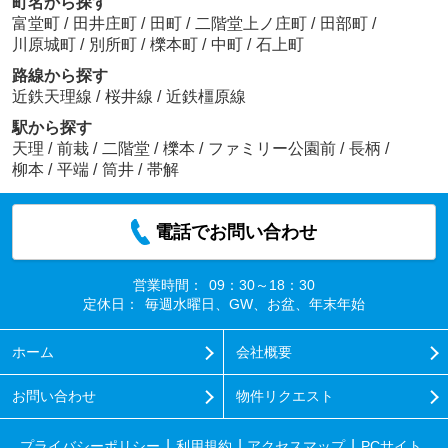
町名から探す
富堂町
/
田井庄町
/
田町
/
二階堂上ノ庄町
/
田部町
/
川原城町
/
別所町
/
櫟本町
/
中町
/
石上町
路線から探す
近鉄天理線
/
桜井線
/
近鉄橿原線
駅から探す
天理
/
前栽
/
二階堂
/
櫟本
/
ファミリー公園前
/
長柄
/
柳本
/
平端
/
筒井
/
帯解
電話でお問い合わせ
営業時間：
09：30～18：30
定休日：
毎週水曜日、GW、お盆、年末年始
ホーム
会社概要
お問い合わせ
物件リクエスト
プライバシーポリシー
利用規約
アクセスマップ
PCサイト