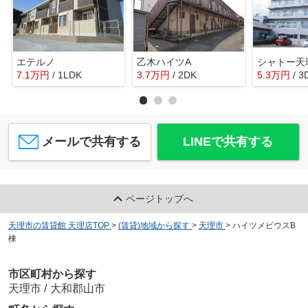
エテルノ
乙木ハイツA
シャトー天
7.1
万
円
/ 1LDK
3.7
万
円
/ 2DK
5.3
万
円
/ 3
メールで共有する
LINEで共有する
ページトップへ
天理市の賃貸館 天理店TOP
>
(賃貸)地域から探す
>
天理市
>
ハイツメビウスB
棟
市区町村から探す
天理市
/
大和郡山市