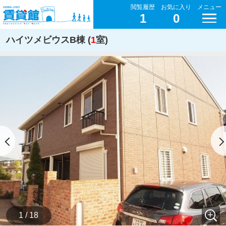
閲覧履歴
お気に入り
メニュー
1
0
ハイツメビウスB棟 (
1
室)
1 / 18