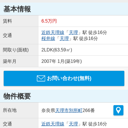
基本情報
賃料
6.5万円
近鉄天理線
「
天理
」駅 徒歩16分
交通
桜井線
「
天理
」駅 徒歩16分
間取り(面積)
2LDK(63.59㎡)
築年月
2007年 1月(築19年)
お問い合わせ(無料)
物件概要
所在地
奈良県
天理市
別所町
266番
交通
近鉄天理線
「
天理
」駅 徒歩16分