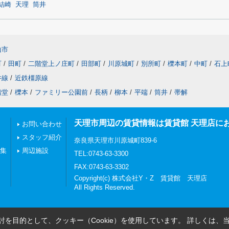
結崎
天理
筒井
山市
町
/
田町
/
二階堂上ノ庄町
/
田部町
/
川原城町
/
別所町
/
櫟本町
/
中町
/
石上
井線
/
近鉄橿原線
階堂
/
櫟本
/
ファミリー公園前
/
長柄
/
柳本
/
平端
/
筒井
/
帯解
天理市周辺の賃貸情報は賃貸館 天理店に
お問い合わせ
スタッフ紹介
奈良県天理市川原城町839-6
特集
周辺施設
TEL:0743-63-3300
FAX:0743-63-3302
Copyright(c) 株式会社Y・Z 賃貸館 天理店
All Rights Reserved.
を目的として、クッキー（Cookie）を使用しています。
詳しくは、