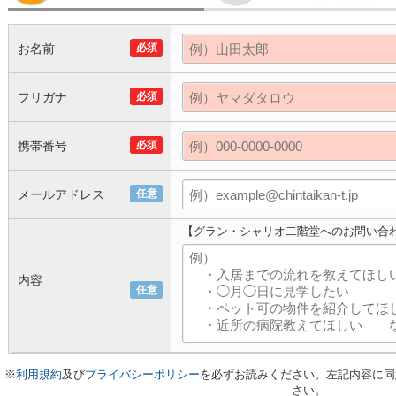
お名前
必須
フリガナ
必須
携帯番号
必須
メールアドレス
任意
【グラン・シャリオ二階堂へのお問い合
内容
任意
※
利用規約
及び
プライバシーポリシー
を必ずお読みください。左記内容に同
さい。