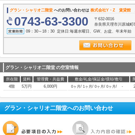
グラン・シャリオ二階堂
へのお問い合わせは
株式会社Y・Z 賃貸館
0743-63-3300
〒632-0016
奈良県天理市川原城町83
09：30～18：30 定休日:毎週水曜日、GW、お盆、年末年始
グラン・シャリオ二階堂
の空室情報
所在階
賃料
管理費・共益費
敷金/礼金/保証金/償却/敷引
4階
5万円
6,000円
/
/
/
/
0ヶ月
1ヶ月
0ヶ月
0ヶ月
-
グラン・シャリオ二階堂
へのお問い合わせ