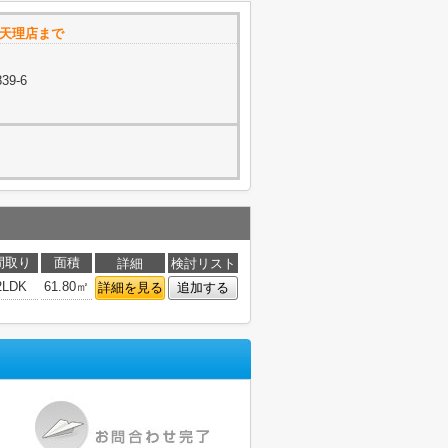
 天理店まで
9-6
間取り
面積
詳細
検討リスト
2LDK
61.80㎡
詳細を見る
追加する