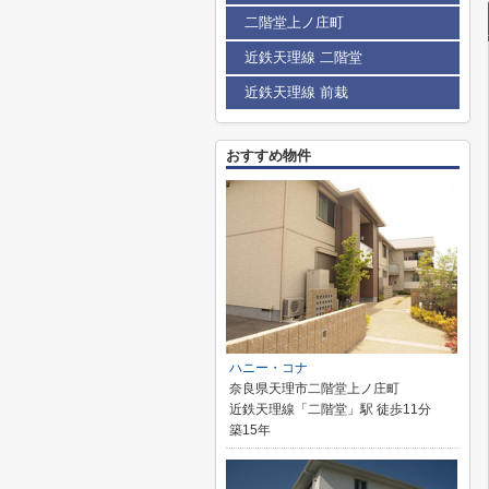
二階堂上ノ庄町
近鉄天理線 二階堂
近鉄天理線 前栽
おすすめ物件
ハニー・コナ
奈良県天理市二階堂上ノ庄町
近鉄天理線「二階堂」駅 徒歩11分
築15年