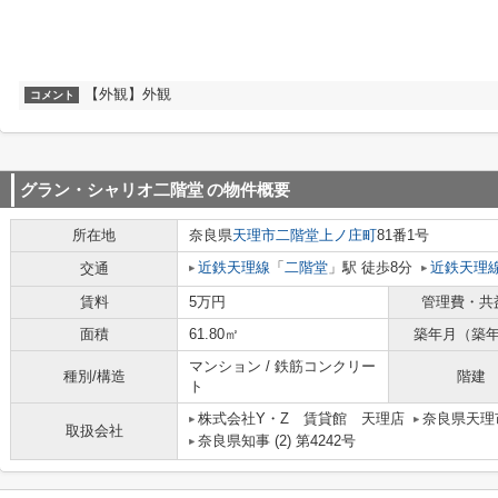
【外観】外観
コメント
グラン・シャリオ二階堂
の物件概要
所在地
奈良県
天理市
二階堂上ノ庄町
81番1号
近鉄天理線
「
二階堂
」駅 徒歩8分
近鉄天理
交通
賃料
5万円
管理費・共
面積
61.80㎡
築年月（築
マンション / 鉄筋コンクリー
種別/構造
階建
ト
株式会社Y・Z 賃貸館 天理店
奈良県天理市
取扱会社
奈良県知事 (2) 第4242号