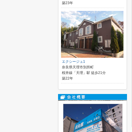
築23年
エクシージュ1
奈良県天理市別所町
桜井線「天理」駅 徒歩21分
築22年