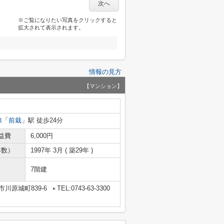
次へ
※ご覧になりたい写真をクリックすると
拡大されて表示されます。
情報の見方
【マンション】
線
「
前栽
」駅 徒歩24分
益費
6,000円
年数）
1997年 3月 ( 築29年 )
7階建
川原城町839-6
TEL:0743-63-3300