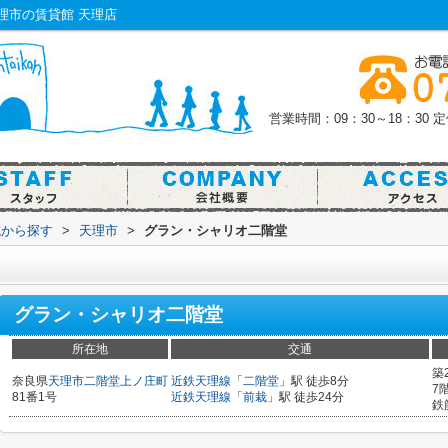
理市の賃貸館 天理店
営業時間：09：30～18：30
定
域から探す
>
天理市
>
グラン・シャリオ二階堂
グラン・シャリオ二階堂
所在地
交通
築
奈良県
天理市
二階堂上ノ庄町
近鉄天理線
「
二階堂
」駅 徒歩8分
7
81番1号
近鉄天理線
「
前栽
」駅 徒歩24分
鉄