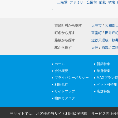
二階堂
ファミリー公園前
前栽
平端
市区町村から探す
天理市
/
大和郡
町名から探す
富堂町
/
田井庄
路線から探す
近鉄天理線
/
桜
駅から探す
天理
/
前栽
/
二
ホーム
新築特集
会社概要
単身特集
プライバシーポリシー
MAXプラン
利用規約
ペット可特集
サイトマップ
店舗特集
物件カタログ
当サイトでは、お客様の当サイト利用状況把握、サービス向上検討