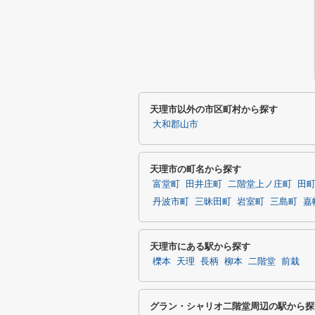
天理市以外の市区町村から探す
大和郡山市
天理市の町名から探す
富堂町
田井庄町
二階堂上ノ庄町
田
丹波市町
三昧田町
岩室町
三島町
嘉
天理市にある駅から探す
櫟本
天理
長柄
柳本
二階堂
前栽
グラン・シャリオ二階堂周辺の駅から探