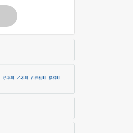
す
町
杉本町
乙木町
西長柄町
指柳町