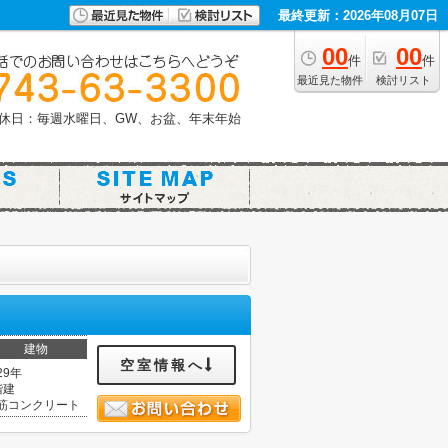
最終更新：2026年08月07日
00
00
件
件
最近見た物件
検討リスト
休日：毎週水曜日、GW、お盆、年末年始
建物
空室情報へ
29年
階建
筋コンクリート