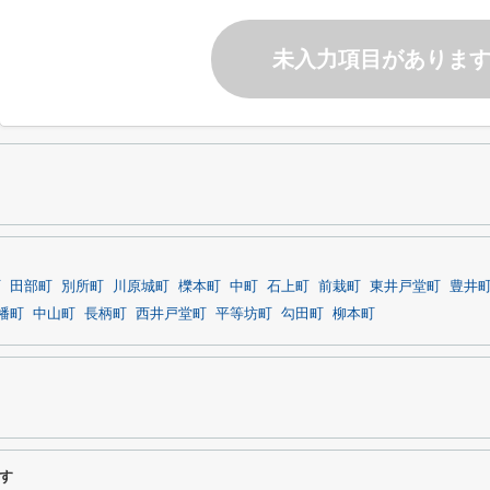
未入力項目がありま
町
田部町
別所町
川原城町
櫟本町
中町
石上町
前栽町
東井戸堂町
豊井
幡町
中山町
長柄町
西井戸堂町
平等坊町
勾田町
柳本町
す