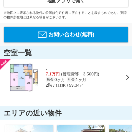
地図アプリで開く
※地図上に表示される物件の位置は付近住所に所在することを表すものであり、実際
の物件所在地とは異なる場合がございます。
お問い合わせ(無料)
空室一覧
-
7.1万円
(管理費等：3,500円)
0ヶ月
1ヶ月
敷金
礼金
2階
59.34㎡
1LDK
エリアの近い物件