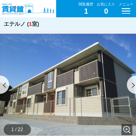
閲覧履歴
お気に入り
メニュー
1
0
エテルノ (
1
室)
1 / 22