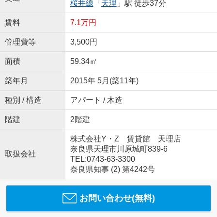
桜井線
「
天理
」駅 徒歩37分
賃料
7.1万円
管理費等
3,500円
面積
59.34㎡
築年月
2015年 5月(築11年)
種別 / 構造
アパート / 木造
階建
2階建
株式会社Y・Z 賃貸館 天理店
奈良県天理市川原城町839-6
取扱会社
TEL:0743-63-3300
奈良県知事 (2) 第4242号
お問い合わせ(無料)