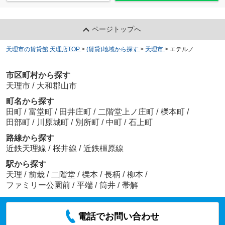
ページトップへ
天理市の賃貸館 天理店TOP
>
(賃貸)地域から探す
>
天理市
>
エテルノ
市区町村から探す
天理市
/
大和郡山市
町名から探す
田町
/
富堂町
/
田井庄町
/
二階堂上ノ庄町
/
櫟本町
/
田部町
/
川原城町
/
別所町
/
中町
/
石上町
路線から探す
近鉄天理線
/
桜井線
/
近鉄橿原線
駅から探す
天理
/
前栽
/
二階堂
/
櫟本
/
長柄
/
柳本
/
ファミリー公園前
/
平端
/
筒井
/
帯解
電話でお問い合わせ