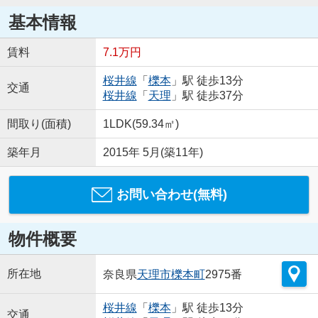
基本情報
賃料
7.1万円
桜井線
「
櫟本
」駅 徒歩13分
交通
桜井線
「
天理
」駅 徒歩37分
間取り(面積)
1LDK(59.34㎡)
築年月
2015年 5月(築11年)
お問い合わせ(無料)
物件概要
所在地
奈良県
天理市
櫟本町
2975番
桜井線
「
櫟本
」駅 徒歩13分
交通