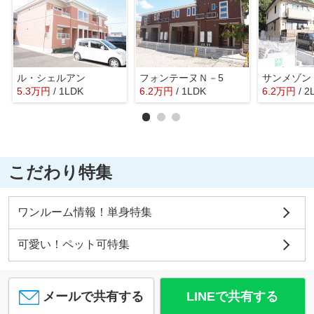
ル・シェルアン
フォンテーヌＮ－5
サンメゾン
5.3
万
円
/ 1LDK
6.2
万
円
/ 1LDK
6.2
万
円
/ 2
こだわり特集
ワンルーム情報！単身特集
可愛い！ペット可特集
メールで共有する
LINEで共有する