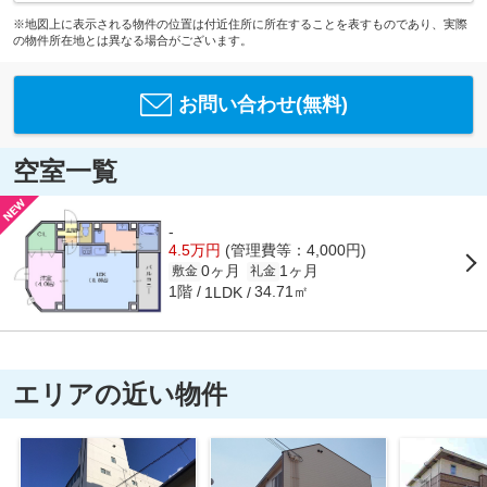
※地図上に表示される物件の位置は付近住所に所在することを表すものであり、実際
の物件所在地とは異なる場合がございます。
お問い合わせ(無料)
空室一覧
-
4.5万円
(管理費等：4,000円)
0ヶ月
1ヶ月
敷金
礼金
1階
34.71㎡
1LDK
エリアの近い物件