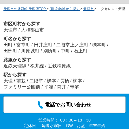
天理市の賃貸館 天理店TOP
>
(賃貸)地域から探す
>
天理市
>
エクセレント天理
市区町村から探す
天理市
/
大和郡山市
町名から探す
田町
/
富堂町
/
田井庄町
/
二階堂上ノ庄町
/
櫟本町
/
田部町
/
川原城町
/
別所町
/
中町
/
石上町
路線から探す
近鉄天理線
/
桜井線
/
近鉄橿原線
駅から探す
天理
/
前栽
/
二階堂
/
櫟本
/
長柄
/
柳本
/
ファミリー公園前
/
平端
/
筒井
/
帯解
電話でお問い合わせ
営業時間：
09：30～18：30
定休日：
毎週水曜日、GW、お盆、年末年始