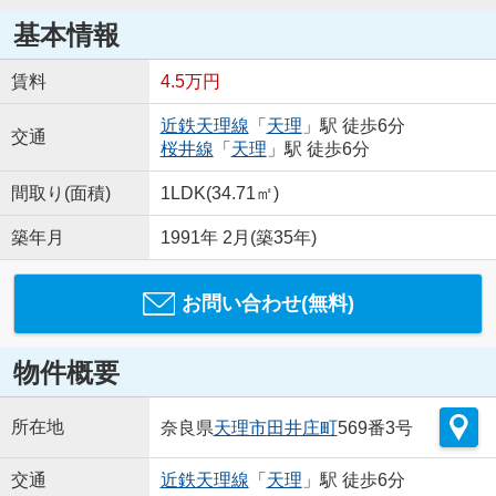
基本情報
賃料
4.5万円
近鉄天理線
「
天理
」駅 徒歩6分
交通
桜井線
「
天理
」駅 徒歩6分
間取り(面積)
1LDK(34.71㎡)
築年月
1991年 2月(築35年)
お問い合わせ(無料)
物件概要
所在地
奈良県
天理市
田井庄町
569番3号
交通
近鉄天理線
「
天理
」駅 徒歩6分