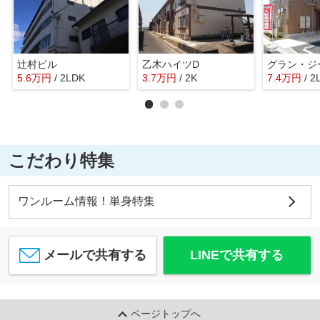
辻村ビル
乙木ハイツD
グラン・ジ
5.6
万
円
/ 2LDK
3.7
万
円
/ 2K
7.4
万
円
/ 2
こだわり特集
ワンルーム情報！単身特集
メールで共有する
LINEで共有する
ページトップへ