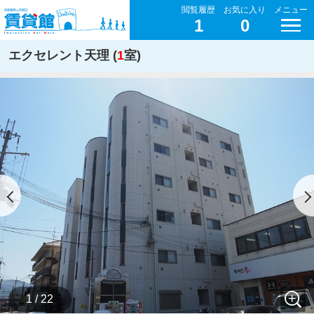
閲覧履歴
お気に入り
メニュー
1
0
エクセレント天理 (
1
室)
1 / 22