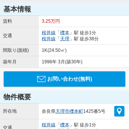
基本情報
賃料
3.25万円
桜井線
「
櫟本
」駅 徒歩1分
交通
桜井線
「
天理
」駅 徒歩38分
間取り(面積)
1K(24.50㎡)
築年月
1996年 3月(築30年)
お問い合わせ(無料)
物件概要
所在地
奈良県
天理市
櫟本町
1425番5号
桜井線
「
櫟本
」駅 徒歩1分
交通