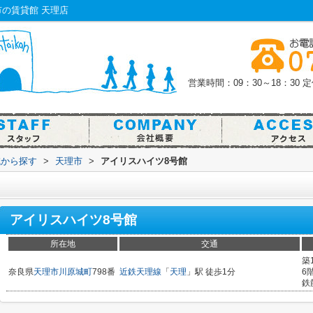
の賃貸館 天理店
営業時間：09：30～18：30
定
域から探す
>
天理市
>
アイリスハイツ8号館
アイリスハイツ8号館
所在地
交通
築
奈良県
天理市
川原城町
798番
近鉄天理線
「
天理
」駅 徒歩1分
6
鉄