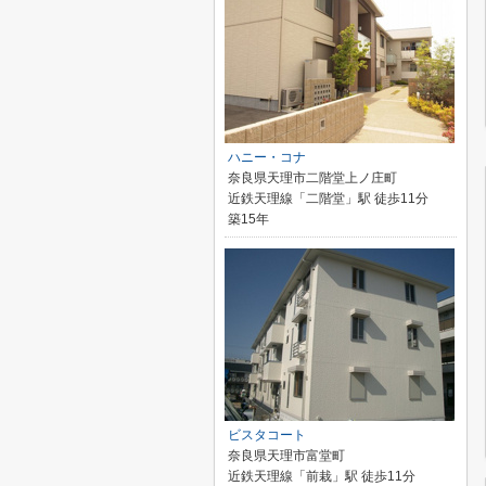
ハニー・コナ
奈良県天理市二階堂上ノ庄町
近鉄天理線「二階堂」駅 徒歩11分
築15年
ビスタコート
奈良県天理市富堂町
近鉄天理線「前栽」駅 徒歩11分