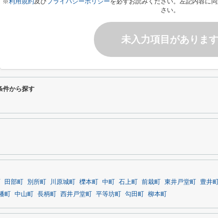
※
利用規約
及び
プライバシーポリシー
を必ずお読みください。左記内容に同
さい。
未入力項目がありま
条件から探す
町
田部町
別所町
川原城町
櫟本町
中町
石上町
前栽町
東井戸堂町
豊井
幡町
中山町
長柄町
西井戸堂町
平等坊町
勾田町
柳本町