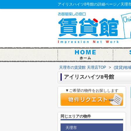
アイリスハイツ8号館の詳細ページ／天理市
天理市の賃貸館 天理店TOP
>
(賃貸)地
アイリスハイツ8号館
▼ご希望の物件をお探しします
同じエリアの物件
天理市