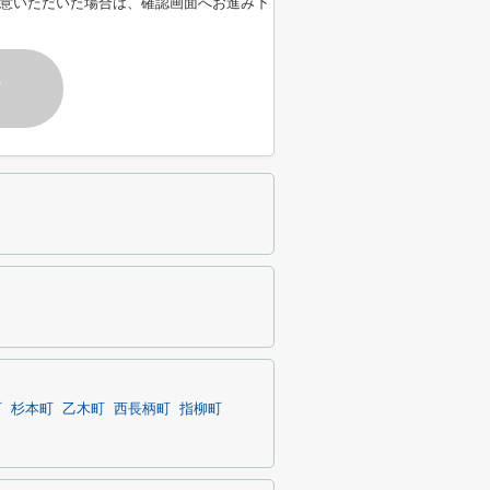
意いただいた場合は、確認画面へお進み下
す
町
杉本町
乙木町
西長柄町
指柳町