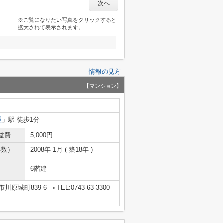
次へ
※ご覧になりたい写真をクリックすると
拡大されて表示されます。
情報の見方
【マンション】
理
」駅 徒歩1分
益費
5,000円
年数）
2008年 1月 ( 築18年 )
6階建
川原城町839-6
TEL:0743-63-3300