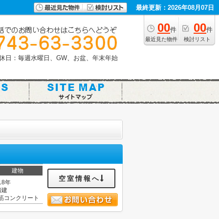
最終更新：2026年08月07日
00
00
件
件
最近見た物件
検討リスト
休日：毎週水曜日、GW、お盆、年末年始
建物
空室情報へ
18年
階建
筋コンクリート