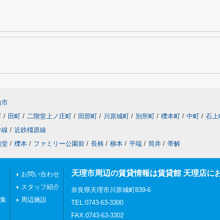
山市
町
/
田町
/
二階堂上ノ庄町
/
田部町
/
川原城町
/
別所町
/
櫟本町
/
中町
/
石上
井線
/
近鉄橿原線
階堂
/
櫟本
/
ファミリー公園前
/
長柄
/
柳本
/
平端
/
筒井
/
帯解
天理市周辺の賃貸情報は賃貸館 天理店に
お問い合わせ
スタッフ紹介
奈良県天理市川原城町839-6
特集
周辺施設
TEL:0743-63-3300
FAX:0743-63-3302