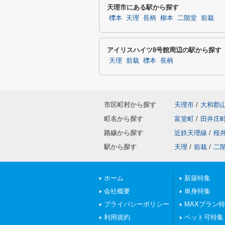
天理市にある駅から探す
櫟本
天理
長柄
柳本
二階堂
前栽
アイリスハイツ8号館周辺の駅から探す
天理
前栽
櫟本
長柄
市区町村から探す
天理市
/
大和郡
町名から探す
富堂町
/
田井庄
路線から探す
近鉄天理線
/
桜
駅から探す
天理
/
前栽
/
二
ホーム
新築特集
会社概要
単身特集
プライバシーポリシー
MAXプラン
利用規約
ペット可特集