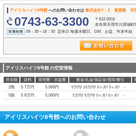
アイリスハイツ8号館
へのお問い合わせは
株式会社Y・Z 賃貸館 天
0743-63-3300
〒632-0016
奈良県天理市川原城町83
09：30～18：30 定休日:毎週水曜日、GW、お盆、年末年始
アイリスハイツ8号館
の空室情報
所在階
賃料
管理費・共益費
敷金/礼金/保証金/償却/敷引
2階
5.7万円
5,000円
/
/
/
/
5万円
10万円
0ヶ月
0ヶ月
-
5階
5.8万円
5,000円
/
/
/
/
5万円
5万円
0ヶ月
0ヶ月
-
アイリスハイツ8号館
へのお問い合わせ