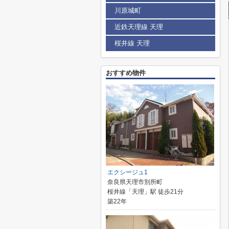
川原城町
近鉄天理線 天理
桜井線 天理
おすすめ物件
エクシージュ1
奈良県天理市別所町
桜井線「天理」駅 徒歩21分
築22年