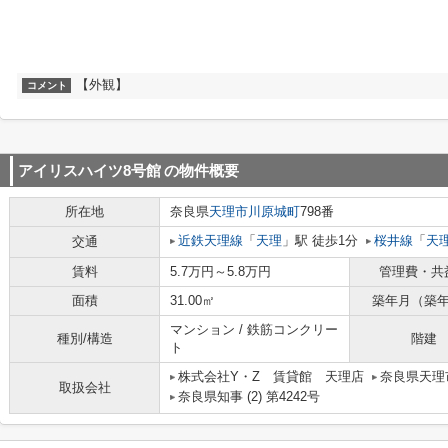
【外観】
コメント
アイリスハイツ8号館
の物件概要
所在地
奈良県
天理市
川原城町
798番
近鉄天理線
「
天理
」駅 徒歩1分
桜井線
「
天
交通
賃料
5.7万円～5.8万円
管理費・共
面積
31.00㎡
築年月（築
マンション / 鉄筋コンクリー
種別/構造
階建
ト
株式会社Y・Z 賃貸館 天理店
奈良県天理市
取扱会社
奈良県知事 (2) 第4242号