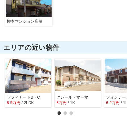
柳本マンション店舗
エリアの近い物件
ラフィナートB・C
クレール・マーマ
フォンテー
5.9
万
円
/ 2LDK
5
万
円
/ 1K
6.2
万
円
/ 1