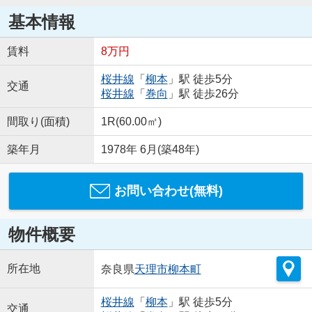
基本情報
賃料
8万円
桜井線
「
柳本
」駅 徒歩5分
交通
桜井線
「
巻向
」駅 徒歩26分
間取り(面積)
1R(60.00㎡)
築年月
1978年 6月(築48年)
お問い合わせ(無料)
物件概要
所在地
奈良県
天理市
柳本町
桜井線
「
柳本
」駅 徒歩5分
交通