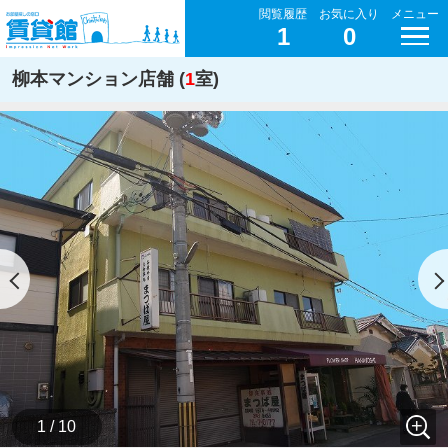
閲覧履歴
お気に入り
メニュー
1
0
柳本マンション店舗 (
1
室)
1 / 10