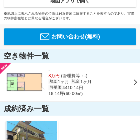
地図アプリで開く
※地図上に表示される物件の位置は付近住所に所在することを表すものであり、実際
の物件所在地とは異なる場合がございます。
お問い合わせ(無料)
空き物件一覧
-
8万円
(管理費等：-)
1ヶ月
1ヶ月
敷金
礼金
4410.14円
坪単価
18.14坪(60.00㎡)
成約済み一覧