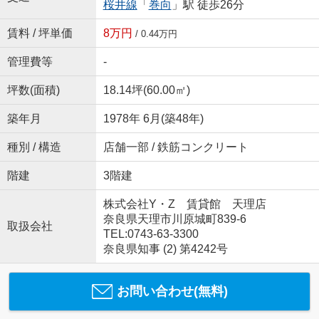
桜井線
「
巻向
」駅 徒歩26分
賃料 / 坪単価
8万円
/ 0.44万円
管理費等
-
坪数(面積)
18.14坪(60.00㎡)
築年月
1978年 6月(築48年)
種別 / 構造
店舗一部 / 鉄筋コンクリート
階建
3階建
株式会社Y・Z 賃貸館 天理店
奈良県天理市川原城町839-6
取扱会社
TEL:0743-63-3300
奈良県知事 (2) 第4242号
お問い合わせ(無料)