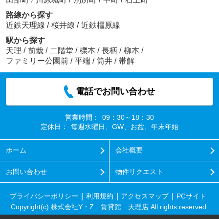
路線から探す
近鉄天理線
/
桜井線
/
近鉄橿原線
駅から探す
天理
/
前栽
/
二階堂
/
櫟本
/
長柄
/
柳本
/
ファミリー公園前
/
平端
/
筒井
/
帯解
電話でお問い合わせ
営業時間：
09：30～18：30
定休日：
毎週水曜日、GW、お盆、年末年始
ホーム
会社概要
お問い合わせ
物件リクエスト
プライバシーポリシー
利用規約
アクセスマップ
PCサイト
Copyright(c) 株式会社Y・Z 賃貸館 天理店 All rights reserved.