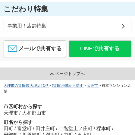
こだわり特集
事業用！店舗特集
メールで共有する
LINEで共有する
ページトップへ
天理市の賃貸館 天理店TOP
>
(賃貸)地域から探す
>
天理市
>
柳本マンション店
舗
市区町村から探す
天理市
/
大和郡山市
町名から探す
田町
/
富堂町
/
田井庄町
/
二階堂上ノ庄町
/
櫟本町
/
田部町
/
川原城町
/
別所町
/
中町
/
石上町