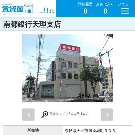
閲覧履歴
お気に入り
メニュー
0
0
南都銀行天理支店
前
次
画像タップで拡大表示【
1
/1】
所在地
奈良県天理市川原城町３０３