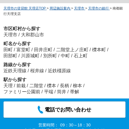
天理市の賃貸館 天理店TOP
>
周辺施設案内
>
天理市
>
天理市の銀行
>
南都銀
行天理支店
市区町村から探す
天理市
/
大和郡山市
町名から探す
田町
/
富堂町
/
田井庄町
/
二階堂上ノ庄町
/
櫟本町
/
田部町
/
川原城町
/
別所町
/
中町
/
石上町
路線から探す
近鉄天理線
/
桜井線
/
近鉄橿原線
駅から探す
天理
/
前栽
/
二階堂
/
櫟本
/
長柄
/
柳本
/
ファミリー公園前
/
平端
/
筒井
/
帯解
電話でお問い合わせ
営業時間：
09：30～18：30