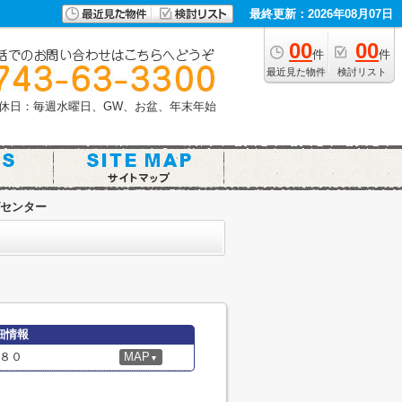
最終更新：2026年08月07日
00
00
件
件
最近見た物件
検討リスト
休日：毎週水曜日、GW、お盆、年末年始
センター
細情報
８０
MAP
▼