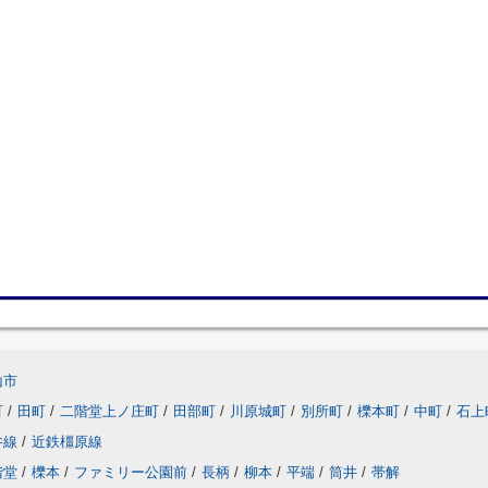
山市
町
/
田町
/
二階堂上ノ庄町
/
田部町
/
川原城町
/
別所町
/
櫟本町
/
中町
/
石上
井線
/
近鉄橿原線
階堂
/
櫟本
/
ファミリー公園前
/
長柄
/
柳本
/
平端
/
筒井
/
帯解