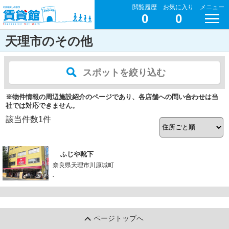
閲覧履歴
お気に入り
メニュー
0
0
天理市のその他
スポットを絞り込む
※物件情報の周辺施設紹介のページであり、各店舗への問い合わせは当
社では対応できません。
該当件数
1
件
ふじや靴下
奈良県天理市川原城町
-
ページトップへ