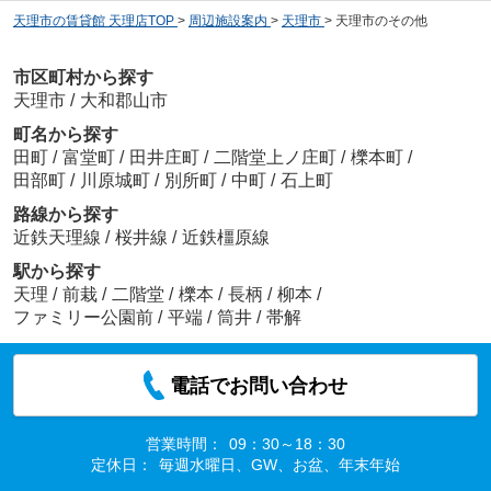
天理市の賃貸館 天理店TOP
>
周辺施設案内
>
天理市
>
天理市のその他
市区町村から探す
天理市
/
大和郡山市
町名から探す
田町
/
富堂町
/
田井庄町
/
二階堂上ノ庄町
/
櫟本町
/
田部町
/
川原城町
/
別所町
/
中町
/
石上町
路線から探す
近鉄天理線
/
桜井線
/
近鉄橿原線
駅から探す
天理
/
前栽
/
二階堂
/
櫟本
/
長柄
/
柳本
/
ファミリー公園前
/
平端
/
筒井
/
帯解
電話でお問い合わせ
営業時間：
09：30～18：30
定休日：
毎週水曜日、GW、お盆、年末年始