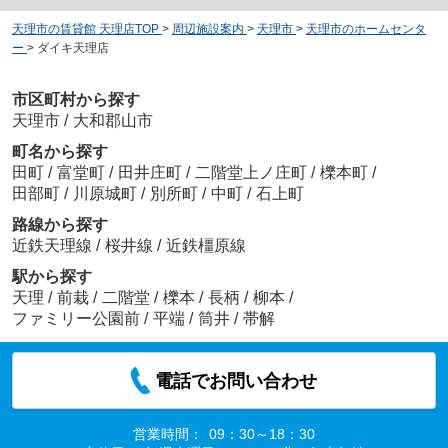
天理市の賃貸館 天理店TOP
>
周辺施設案内
>
天理市
>
天理市のホームセンタ
ー
>
ダイキ天理店
市区町村から探す
天理市
/
大和郡山市
町名から探す
田町
/
富堂町
/
田井庄町
/
二階堂上ノ庄町
/
櫟本町
/
田部町
/
川原城町
/
別所町
/
中町
/
石上町
路線から探す
近鉄天理線
/
桜井線
/
近鉄橿原線
駅から探す
天理
/
前栽
/
二階堂
/
櫟本
/
長柄
/
柳本
/
ファミリー公園前
/
平端
/
筒井
/
帯解
電話でお問い合わせ
営業時間：
09：30～18：30