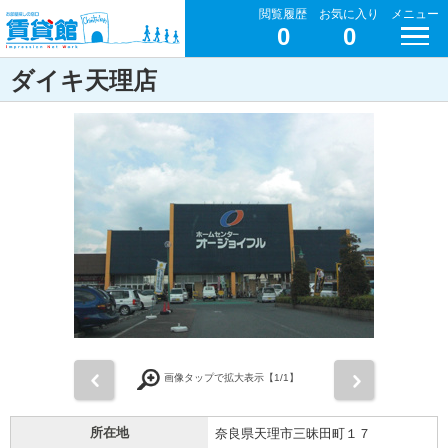
閲覧履歴
お気に入り
メニュー
0
0
ダイキ天理店
前
次
画像タップで拡大表示【
1
/1】
所在地
奈良県天理市三昧田町１７