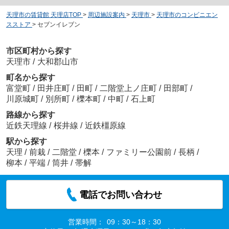
天理市の賃貸館 天理店TOP
>
周辺施設案内
>
天理市
>
天理市のコンビニエン
スストア
>
セブンイレブン
市区町村から探す
天理市
/
大和郡山市
町名から探す
富堂町
/
田井庄町
/
田町
/
二階堂上ノ庄町
/
田部町
/
川原城町
/
別所町
/
櫟本町
/
中町
/
石上町
路線から探す
近鉄天理線
/
桜井線
/
近鉄橿原線
駅から探す
天理
/
前栽
/
二階堂
/
櫟本
/
ファミリー公園前
/
長柄
/
柳本
/
平端
/
筒井
/
帯解
電話でお問い合わせ
営業時間：
09：30～18：30