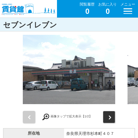
閲覧履歴
お気に入り
メニュー
0
0
セブンイレブン
前
次
画像タップで拡大表示【
1
/2】
所在地
奈良県天理市杉本町４０７