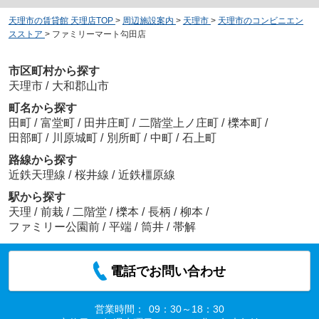
天理市の賃貸館 天理店TOP
>
周辺施設案内
>
天理市
>
天理市のコンビニエン
スストア
>
ファミリーマート勾田店
市区町村から探す
天理市
/
大和郡山市
町名から探す
田町
/
富堂町
/
田井庄町
/
二階堂上ノ庄町
/
櫟本町
/
田部町
/
川原城町
/
別所町
/
中町
/
石上町
路線から探す
近鉄天理線
/
桜井線
/
近鉄橿原線
駅から探す
天理
/
前栽
/
二階堂
/
櫟本
/
長柄
/
柳本
/
ファミリー公園前
/
平端
/
筒井
/
帯解
電話でお問い合わせ
営業時間：
09：30～18：30