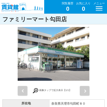
閲覧履歴
お気に入り
メニュー
0
0
ファミリーマート勾田店
前
次
画像タップで拡大表示【
1
/1】
所在地
奈良県天理市勾田町８０