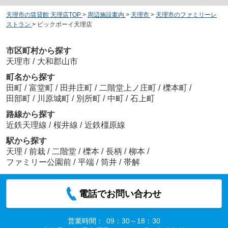
天理市の賃貸館 天理店TOP
>
周辺施設案内
>
天理市
>
天理市のファミリーレ
ストラン
>
ビックボーイ天理店
市区町村から探す
天理市
/
大和郡山市
町名から探す
田町
/
富堂町
/
田井庄町
/
二階堂上ノ庄町
/
櫟本町
/
田部町
/
川原城町
/
別所町
/
中町
/
石上町
路線から探す
近鉄天理線
/
桜井線
/
近鉄橿原線
駅から探す
天理
/
前栽
/
二階堂
/
櫟本
/
長柄
/
柳本
/
ファミリー公園前
/
平端
/
筒井
/
帯解
電話でお問い合わせ
営業時間：
09：30～18：30