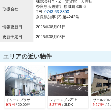
株式会社Y・Z 賃貸館 天理店
奈良県天理市川原城町839-6
取扱会社
TEL:
0743-63-3300
奈良県知事 (2) 第4242号
情報更新日
2026年08月01日
更新予定日
2026年08月08日
エリアの近い物件
ドリームプラザ
シャーメゾン石上
ヴェルデル
9
万
円
/ 20.00坪
8.2
万
円
/ 3LDK
9.2
万
円
/ 2