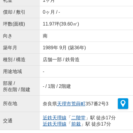
礼金
1ヶ月
償却 / 敷引
0ヶ月 / -
坪数(面積)
11.97坪(39.60㎡)
向き
南
築年月
1989年 9月 (築36年)
種別 / 構造
店舗一部 / 鉄骨造
用途地域
-
部屋 /
- / 1階 / 2階建
所在階 / 階建
所在地
奈良県
天理市
荒蒔町
357番2号3
近鉄天理線
「
二階堂
」駅 徒歩17分
交通
近鉄天理線
「
前栽
」駅 徒歩17分