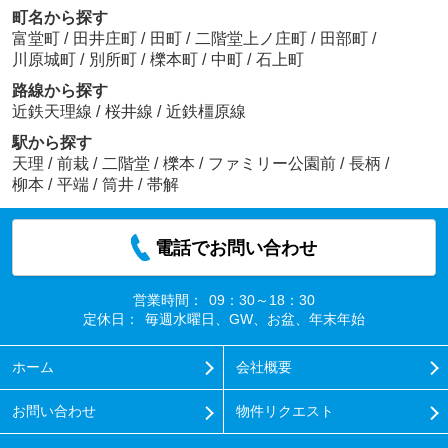
町名から探す
富堂町
/
田井庄町
/
田町
/
二階堂上ノ庄町
/
田部町
/
川原城町
/
別所町
/
櫟本町
/
中町
/
石上町
路線から探す
近鉄天理線
/
桜井線
/
近鉄橿原線
駅から探す
天理
/
前栽
/
二階堂
/
櫟本
/
ファミリー公園前
/
長柄
/
柳本
/
平端
/
筒井
/
帯解
電話でお問い合わせ
営業時間：
09：30～18：30
定休日：
毎週水曜日、GW、お盆、年末年始
ホーム
会社概要
お問い合わせ
物件リクエスト