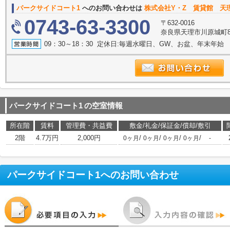
パークサイドコート1
へのお問い合わせは
株式会社Y・Z 賃貸館 天
0743-63-3300
〒632-0016
奈良県天理市川原城町83
09：30～18：30 定休日:毎週水曜日、GW、お盆、年末年始
パークサイドコート1
の空室情報
所在階
賃料
管理費・共益費
敷金/礼金/保証金/償却/敷引
2階
4.7万円
2,000円
/
/
/
/
0ヶ月
0ヶ月
0ヶ月
0ヶ月
-
パークサイドコート1
へのお問い合わせ