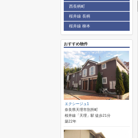
西長柄町
桜井線 長柄
桜井線 柳本
おすすめ物件
エクシージュ1
奈良県天理市別所町
桜井線「天理」駅 徒歩21分
築22年