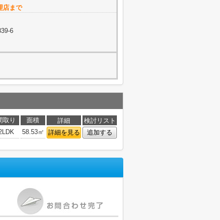
理店まで
9-6
間取り
面積
詳細
検討リスト
2LDK
58.53㎡
詳細を見る
追加する