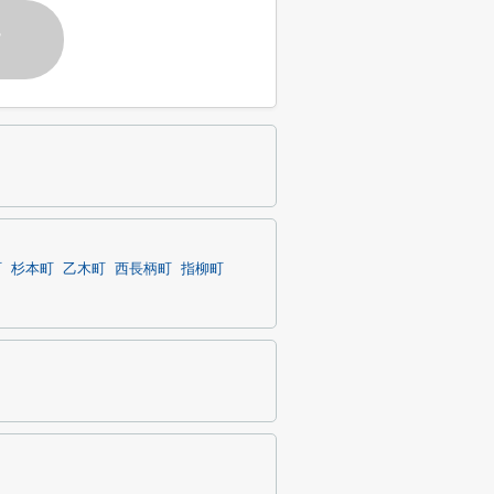
す
町
杉本町
乙木町
西長柄町
指柳町