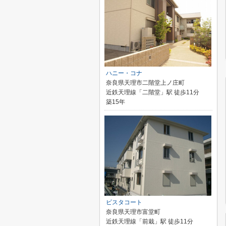
ハニー・コナ
奈良県天理市二階堂上ノ庄町
近鉄天理線「二階堂」駅 徒歩11分
築15年
ビスタコート
奈良県天理市富堂町
近鉄天理線「前栽」駅 徒歩11分