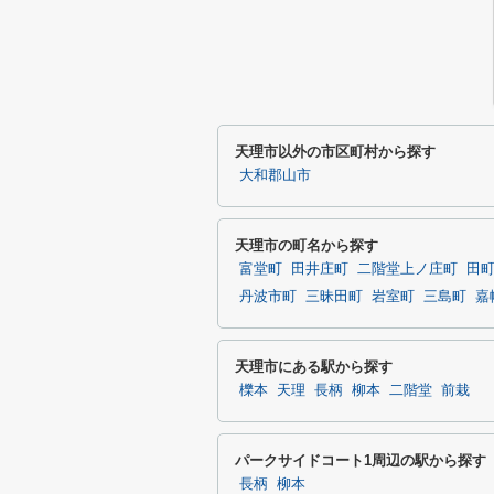
天理市以外の市区町村から探す
大和郡山市
天理市の町名から探す
富堂町
田井庄町
二階堂上ノ庄町
田
丹波市町
三昧田町
岩室町
三島町
嘉
天理市にある駅から探す
櫟本
天理
長柄
柳本
二階堂
前栽
パークサイドコート1周辺の駅から探す
長柄
柳本