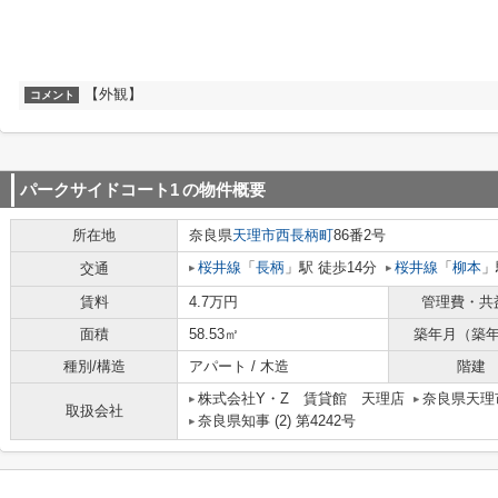
【外観】
コメント
パークサイドコート1
の物件概要
所在地
奈良県
天理市
西長柄町
86番2号
桜井線
「
長柄
」駅 徒歩14分
桜井線
「
柳本
」
交通
賃料
4.7万円
管理費・共
面積
58.53㎡
築年月（築
種別/構造
アパート / 木造
階建
株式会社Y・Z 賃貸館 天理店
奈良県天理市
取扱会社
奈良県知事 (2) 第4242号