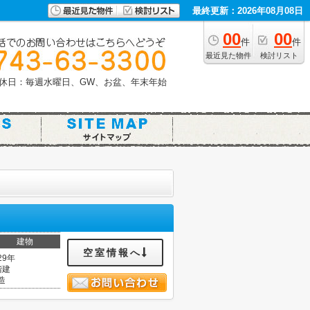
最終更新：2026年08月08日
00
00
件
件
最近見た物件
検討リスト
休日：毎週水曜日、GW、お盆、年末年始
建物
空室情報へ
29年
階建
造