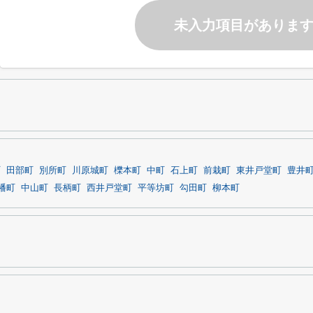
未入力項目がありま
町
田部町
別所町
川原城町
櫟本町
中町
石上町
前栽町
東井戸堂町
豊井
幡町
中山町
長柄町
西井戸堂町
平等坊町
勾田町
柳本町