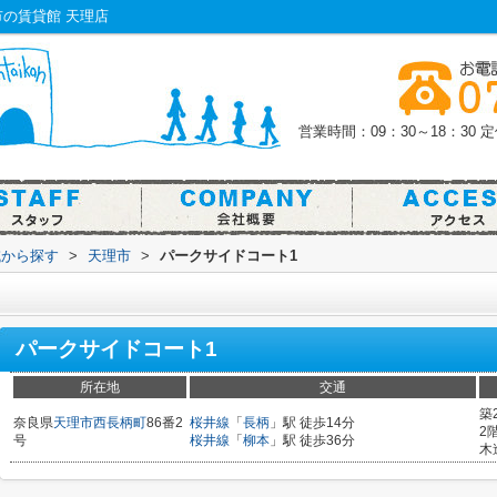
の賃貸館 天理店
営業時間：09：30～18：30
定
域から探す
>
天理市
>
パークサイドコート1
パークサイドコート1
所在地
交通
築
奈良県
天理市
西長柄町
86番2
桜井線
「
長柄
」駅 徒歩14分
2
号
桜井線
「
柳本
」駅 徒歩36分
木