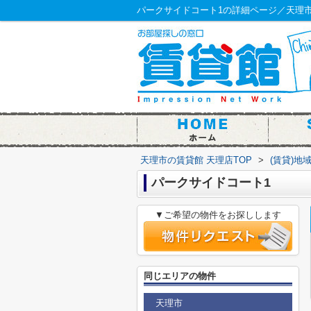
パークサイドコート1の詳細ページ／天理市
天理市の賃貸館 天理店TOP
>
(賃貸)地
パークサイドコート1
▼ご希望の物件をお探しします
同じエリアの物件
天理市