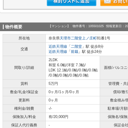
【マンション】
物件番号：105501025
情報更新日：20
物件概要
所在地
奈良県
天理市
二階堂上ノ庄町
81番1号
近鉄天理線
「
二階堂
」駅 徒歩8分
交通
近鉄天理線
「
前栽
」駅 徒歩24分
2LDK
和室 6.0帖
/
洋室 7.3帖
/
間取り/詳細
面積/バルコ
LDK 12.1帖
/
0.0帖
/
0.0帖
/
0.0帖
/
0.0帖
/
0.0帖
/
0.0帖
/
0.0帖
賃料
5万円
管理費・共
敷金/礼金/保証金
0ヶ月/1ヶ月/0ヶ月
償却/敷
更新料
0ヶ月
敷金積み
権利金/雑費
-/-
駐車場/月額
保険加入/料金
有/20,000円
保険名/保険
保証人代行義務
-
保証会