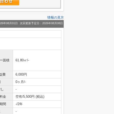
情報の見方
26年08月01日
次回更新予定日：2026年08月08日
ニー面積
61.80㎡/-
益費
6,000円
引
0ヶ月/-
増し
-
料金
空有/5,500円 (税込)
期間
-/2年
社
-