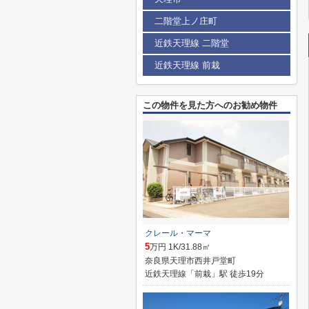
二階堂上ノ庄町
近鉄天理線 二階堂
近鉄天理線 前栽
この物件を見た方へのお勧め物件
クレール・マーマ
5
万円 1K/31.88㎡
奈良県天理市西井戸堂町
近鉄天理線「前栽」駅 徒歩19分