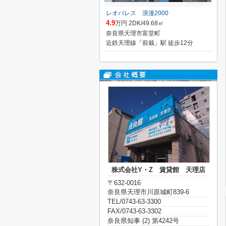
レオパレス 浪漫2000
4.9
万円 2DK/49.68㎡
奈良県天理市富堂町
近鉄天理線「前栽」駅 徒歩12分
株式会社Y・Z 賃貸館 天理店
〒632-0016
奈良県天理市川原城町839-6
TEL/0743-63-3300
FAX/0743-63-3302
奈良県知事 (2) 第4242号