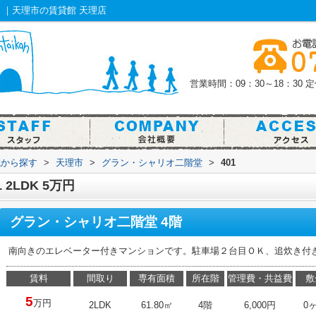
｜｜天理市の賃貸館 天理店
営業時間：09：30～18：30
定
域から探す
>
天理市
>
グラン・シャリオ二階堂
>
401
2LDK 5万円
グラン・シャリオ二階堂 4階
南向きのエレベーター付きマンションです。駐車場２台目ＯＫ、追炊き付き
賃料
間取り
専有面積
所在階
管理費・共益費
敷
5
万円
2LDK
61.80㎡
4階
6,000円
0