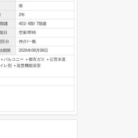
南
間
2年
/階建
401/ 4階/ 7階建
能日
空家/即時
貸区分
仲介/一般
効期限
2026年08月08日
バルコニー
都市ガス
公営水道
イレ別
追焚機能浴室