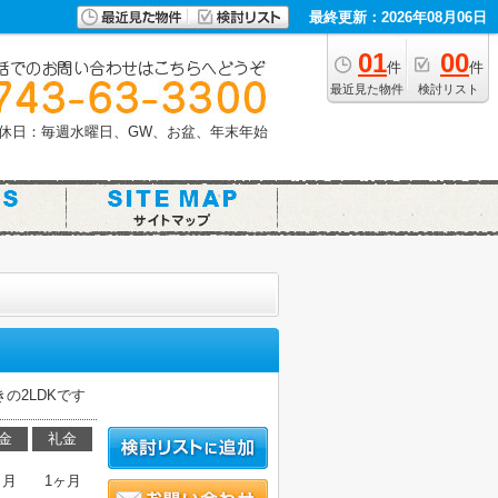
最終更新：2026年08月06日
01
00
件
件
最近見た物件
検討リスト
休日：毎週水曜日、GW、お盆、年末年始
の2LDKです
金
礼金
ヶ月
1ヶ月