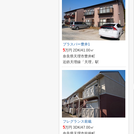
プラスパー豊井1
5
万円 2DK/41.00㎡
奈良県天理市豊井町
近鉄天理線「天理」駅
フレグランス前栽
5
万円 3DK/47.00㎡
奈良県天理市前栽町