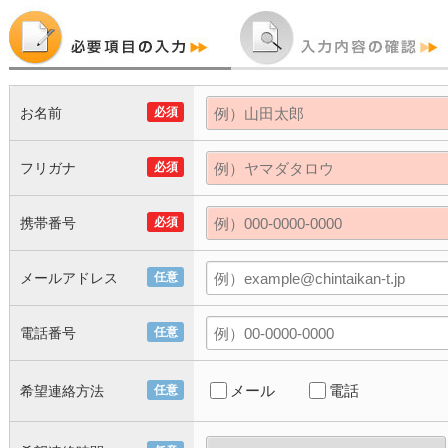
お名前
必須
フリガナ
必須
携帯番号
必須
メールアドレス
任意
電話番号
任意
メール
電話
希望連絡方法
任意