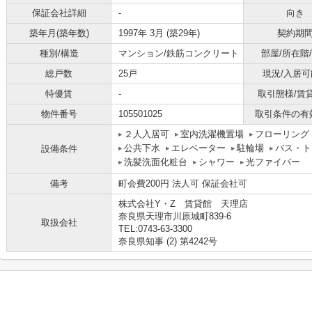
保証会社詳細
-
向き
築年月(築年数)
1997年 3月 (築29年)
契約期
種別/構造
マンション/鉄筋コンクリート
部屋/所在階
総戸数
25戸
現況/入居可
特優賃
-
取引態様/賃
物件番号
105501025
取引条件の有
２人入居可
室内洗濯機置場
フローリング
公共下水
エレベーター
駐輪場
バス・ト
設備条件
洗髪洗面化粧台
シャワー
光ファイバー
備考
町会費200円 法人可 保証会社可
株式会社Y・Z 賃貸館 天理店
奈良県天理市川原城町839-6
取扱会社
TEL:0743-63-3300
奈良県知事 (2) 第4242号