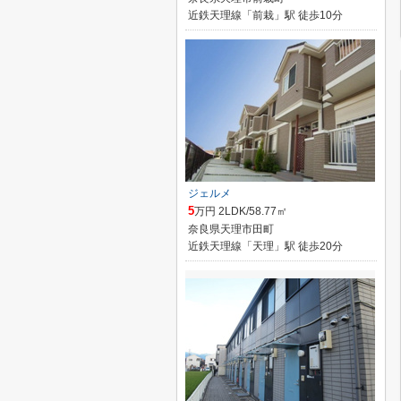
近鉄天理線「前栽」駅 徒歩10分
ジェルメ
5
万円 2LDK/58.77㎡
奈良県天理市田町
近鉄天理線「天理」駅 徒歩20分