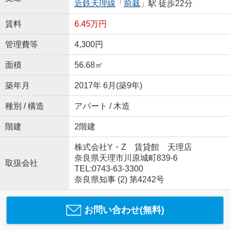
近鉄天理線
「
前栽
」駅 徒歩22分
賃料
6.45万円
管理費等
4,300円
面積
56.68㎡
築年月
2017年 6月(築9年)
種別 / 構造
アパート / 木造
階建
2階建
株式会社Y・Z 賃貸館 天理店
奈良県天理市川原城町839-6
取扱会社
TEL:0743-63-3300
奈良県知事 (2) 第4242号
お問い合わせ(無料)