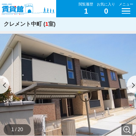
閲覧履歴
お気に入り
メニュー
1
0
クレメント中町 (
1
室)
1 / 20