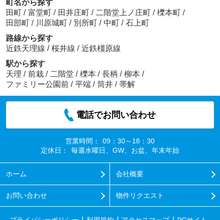
町名から探す
田町
/
富堂町
/
田井庄町
/
二階堂上ノ庄町
/
櫟本町
/
田部町
/
川原城町
/
別所町
/
中町
/
石上町
路線から探す
近鉄天理線
/
桜井線
/
近鉄橿原線
駅から探す
天理
/
前栽
/
二階堂
/
櫟本
/
長柄
/
柳本
/
ファミリー公園前
/
平端
/
筒井
/
帯解
電話でお問い合わせ
営業時間：
09：30～18：30
定休日：
毎週水曜日、GW、お盆、年末年始
ホーム
会社概要
お問い合わせ
物件リクエスト
プライバシーポリシー
利用規約
アクセスマップ
PCサイト