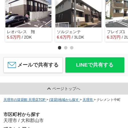
レオパレス 翔
ソルジェンテ
フレイズ1
5.5
万
円
/ 2DK
6.6
万
円
/ 3LDK
6.3
万
円
/ 2
メールで共有する
LINEで共有する
ページトップへ
天理市の賃貸館 天理店TOP
>
(賃貸)地域から探す
>
天理市
>
クレメント中町
市区町村から探す
天理市
/
大和郡山市