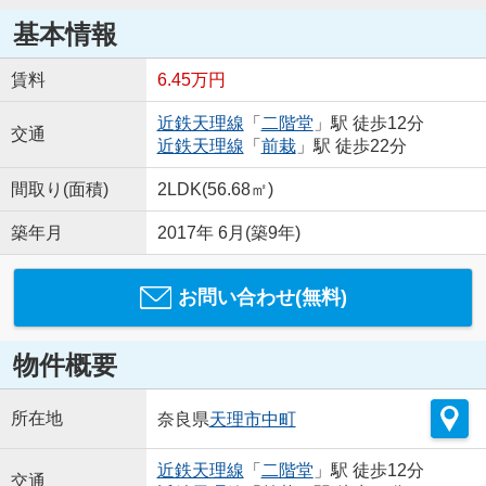
基本情報
賃料
6.45万円
近鉄天理線
「
二階堂
」駅 徒歩12分
交通
近鉄天理線
「
前栽
」駅 徒歩22分
間取り(面積)
2LDK(56.68㎡)
築年月
2017年 6月(築9年)
お問い合わせ(無料)
物件概要
所在地
奈良県
天理市
中町
近鉄天理線
「
二階堂
」駅 徒歩12分
交通