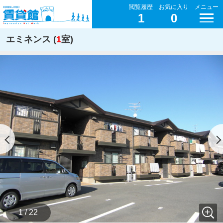
閲覧履歴
お気に入り
メニュー
1
0
エミネンス (
1
室)
1 / 22