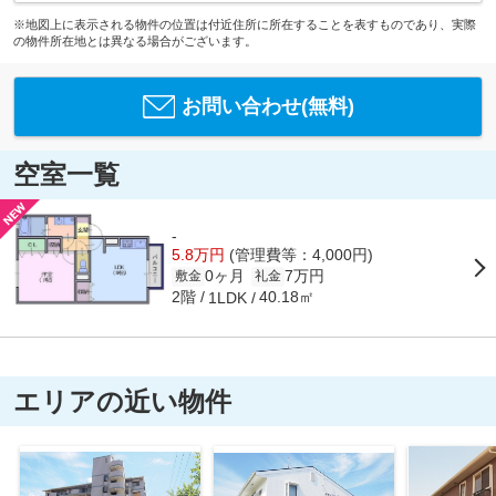
※地図上に表示される物件の位置は付近住所に所在することを表すものであり、実際
の物件所在地とは異なる場合がございます。
お問い合わせ(無料)
空室一覧
-
5.8万円
(管理費等：4,000円)
0ヶ月
7万円
敷金
礼金
2階
40.18㎡
1LDK
エリアの近い物件