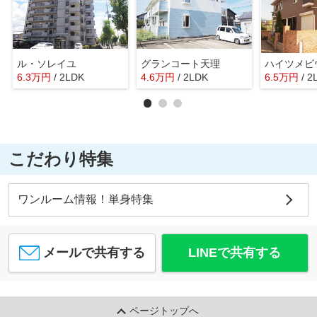
ル・ソレイユ
グランコート天理
ハイツメビ
6.3
万
円
/ 2LDK
4.6
万
円
/ 2LDK
6.5
万
円
/ 2
こだわり特集
ワンルーム情報！単身特集
メールで共有する
LINEで共有する
ページトップへ