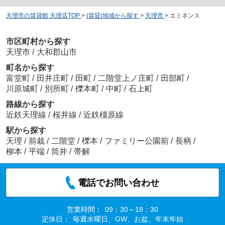
天理市の賃貸館 天理店TOP
>
(賃貸)地域から探す
>
天理市
>
エミネンス
市区町村から探す
天理市
/
大和郡山市
町名から探す
富堂町
/
田井庄町
/
田町
/
二階堂上ノ庄町
/
田部町
/
川原城町
/
別所町
/
櫟本町
/
中町
/
石上町
路線から探す
近鉄天理線
/
桜井線
/
近鉄橿原線
駅から探す
天理
/
前栽
/
二階堂
/
櫟本
/
ファミリー公園前
/
長柄
/
柳本
/
平端
/
筒井
/
帯解
電話でお問い合わせ
営業時間：
09：30～18：30
定休日：
毎週水曜日、GW、お盆、年末年始