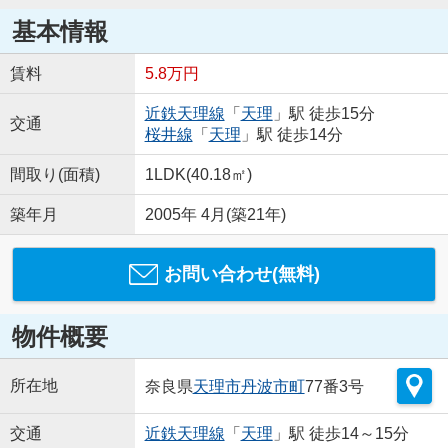
基本情報
賃料
5.8万円
近鉄天理線
「
天理
」駅 徒歩15分
交通
桜井線
「
天理
」駅 徒歩14分
間取り(面積)
1LDK(40.18㎡)
築年月
2005年 4月(築21年)
お問い合わせ(無料)
物件概要
所在地
奈良県
天理市
丹波市町
77番3号
交通
近鉄天理線
「
天理
」駅 徒歩14～15分